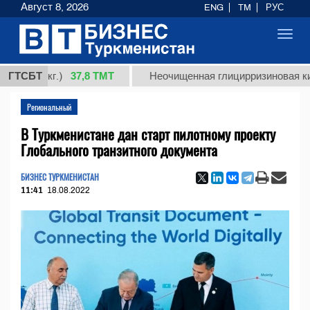
Август 8, 2026
ENG
TM
РУС
Toggl
navig
37,8 ТМТ
 (кг.)
ГТСБТ
Неочищенная глицирризиновая кислота 
Региональный
В Туркменистане дан старт пилотному проекту
Глобального транзитного документа
БИЗНЕС ТУРКМЕНИСТАН
11:41
18.08.2022