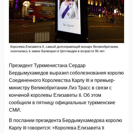
Королева Елизавета II, самый долгоправящий монарх Великобритании,
скончалась в замке Балморал в Шотландии в возрасте 96 лет.
Президент Туркменистана Сердар
Бердымухамедов выразил соболезнования королю
Соединенного Королевства Карлу III и премьер-
министру Великобритании Лиз Трасс в связи с
кончиной королевы Елизаветы II. Об этом
сообщили в пятницу официальные туркменские
СМИ.
В послании президента Бердымухамедова королю
Карлу III говорится: «Королева Елизавета II