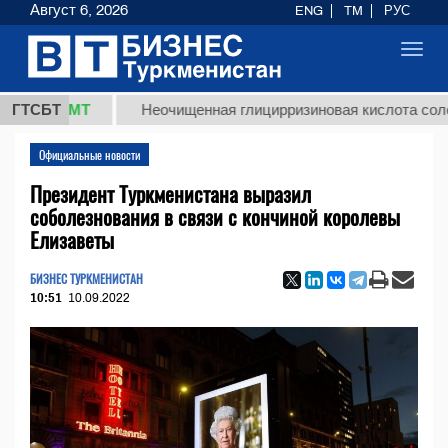
Август 6, 2026
ENG
TM
РУС
Toggl
navig
8 ТМТ
ГТСБТ
Неочищенная глицирризиновая кислота солодковог
Официальные новости
Президент Туркменистана выразил
соболезнования в связи с кончиной королевы
Елизаветы
БИЗНЕС ТУРКМЕНИСТАН
10:51
10.09.2022