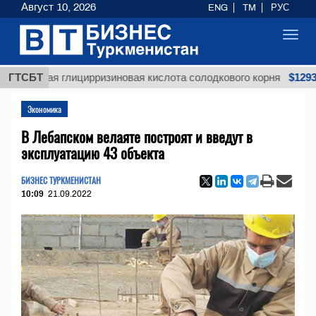
Август 10, 2026
ENG
TM
РУС
Toggl
navig
$12935,18
ная глицирризиновая кислота солодкового корня
ГТСБТ
Экономика
В Лебапском велаяте построят и введут в
эксплуатацию 43 объекта
БИЗНЕС ТУРКМЕНИСТАН
10:09
21.09.2022