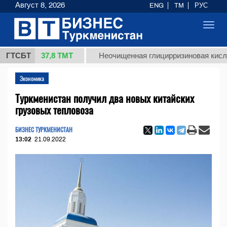
Август 8, 2026
ENG
TM
РУС
Toggl
navig
37,8 ТМТ
кг.)
ГТСБТ
Неочищенная глицирризиновая кислота со
Экономика
Туркменистан получил два новых китайских
грузовых тепловоза
БИЗНЕС ТУРКМЕНИСТАН
13:02
21.09.2022