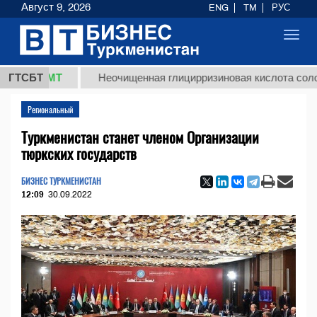
Август 9, 2026
ENG
TM
РУС
Toggl
navig
8 ТМТ
ГТСБТ
Неочищенная глицирризиновая кислота солодковог
Региональный
Туркменистан станет членом Организации
тюркских государств
БИЗНЕС ТУРКМЕНИСТАН
12:09
30.09.2022