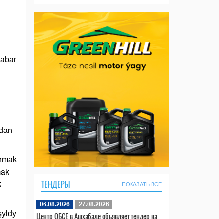
habar
ndan
urmak
mak
ТЕНДЕРЫ
k
ПОКАЗАТЬ ВСЕ
06.08.2026
27.08.2026
şyldy
Центр ОБСЕ в Ашхабаде объявляет тендер на