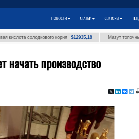
НОВОСТИ
СТАТЬИ
СЕКТОРЫ
ТЕН
$12935,18
лота солодкового корня
Мазут топочный мало
т начать производство