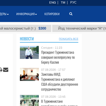
ENG
TM
РУС
ДЕРЫ
ИНФОРМАЦИЯ
КОТИРОВКИ
$300
$86 
сернистый (т.)
Йод технический марки "А" (т.)
НОВОСТИ
ПОКАЗАТЬ ВСЕ
Сегодня - 11:23
Президент Туркменистана
совершил велопрогулку по
берегу Каспия
07.08.2026 - 17:57
Замглавы МИД
Туркменистана и дипломат
США обсудили двустороннее
сотрудничество
07.08.2026 - 13:45
В Туркменистане