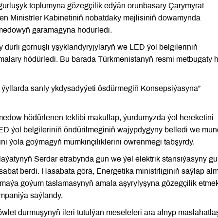
 gurluşyk toplumyna gözegçilik edýän orunbasary Çarymyrat
len Ministrler Kabinetiniň nobatdaky mejlisiniň dowamynda
amedowyň garamagyna hödürledi.
 dürli görnüşli yşyklandyryjylaryň we LED ýol belgileriniň
malary hödürledi. Bu barada Türkmenistanyň resmi metbugaty 
i ýyllarda sanly ykdysadyýeti ösdürmegiň Konsepsiýasyna”
edow hödürlenen teklibi makullap, ýurdumyzda ýol hereketini
 LED ýol belgileriniň öndürilmeginiň wajypdygyny belledi we mu
gini ýola goýmagyň mümkinçiliklerini öwrenmegi tabşyrdy.
aýatynyň Serdar etrabynda gün we ýel elektrik stansiýasyny g
abat berdi. Hasabata görä, Energetika ministrliginiň saýlap al
a maýa goýum taslamasynyň amala aşyrylyşyna gözegçilik etme
ompaniýa saýlandy.
wlet durmuşynyň ileri tutulýan meseleleri ara alnyp maslahatla