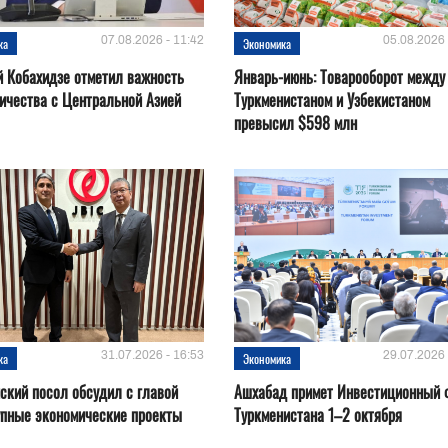
07.08.2026 - 11:42
05.08.2026 
ка
Экономика
 Кобахидзе отметил важность
Январь-июнь: Товарооборот между
ичества с Центральной Азией
Туркменистаном и Узбекистаном
превысил $598 млн
31.07.2026 - 16:53
29.07.2026 
ка
Экономика
ский посол обсудил с главой
Ашхабад примет Инвестиционный 
упные экономические проекты
Туркменистана 1–2 октября