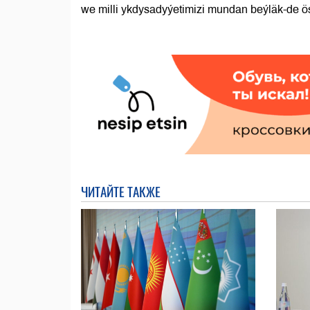
we milli ykdysadyýetimizi mundan beýläk-de ö
ЧИТАЙТЕ ТАКЖЕ