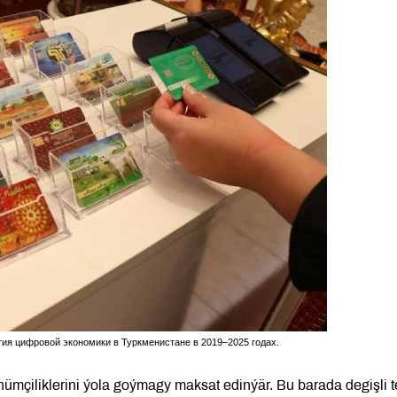
тия цифровой экономики в Туркменистане в 2019–2025 годах.
nümçiliklerini ýola goýmagy maksat edinýär. Bu barada degişli te