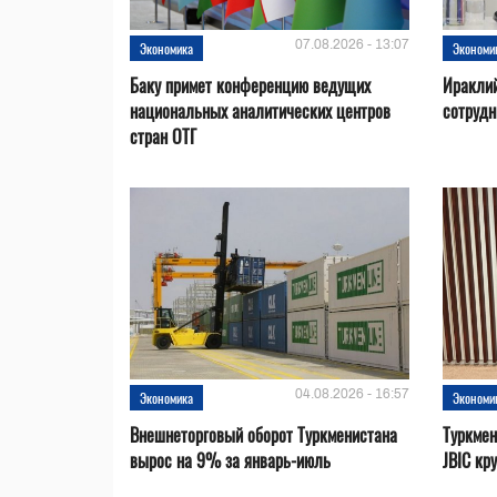
07.08.2026 - 13:07
Экономика
Экономи
Баку примет конференцию ведущих
Ираклий
национальных аналитических центров
сотрудн
стран ОТГ
04.08.2026 - 16:57
Экономика
Экономи
Внешнеторговый оборот Туркменистана
Туркмен
вырос на 9% за январь-июль
JBIC кр