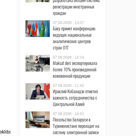
разработана онлайн-система
регистрации иностранных
граждан
07.08.2026 - 13:07
Баку примет конференцию
ведущих национальных
аналитических центров
стран ОТГ
07.08.2026 - 12:14
Maksat deri экспортировала
более 70% произведенной
кожевенной продукции
07.08.2026 - 11:42
Ираклий Кобахидзе отметил
важность сотрудничества с
Центральной Азией
07.08.2026 - 10:01
Посольство Беларуси в
Туркменистане переходит на
систему электронной записи
klibi