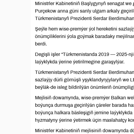
Ministrler Kabinetiniň Başlygynyň senagat we
Purçekow anna güni sanly ulgam arkaly geçiri
Türkmenistanyň Prezidenti Serdar Berdimuh
Şeýle hem wise-premýer ýol hereketini sazlaýjy
önümçiliklerini ýola goýmak baradaky meýilna
berdi.
Degişli işler “Türkmenistanda 2019 — 2025-nj
laýyklykda ýerine ýetirilmegine garaşylýar.
Türkmenistanyň Prezidenti Serdar Berdimuham
sazlaýjy dürli görnüşli yşyklandyryjylaryň we
beýläk-de isleg bildirilýän önümleriň önümçili
Mejlisiň dowamynda, wise-premýer Balkan wel
boýunça durmuşa geçirilýän çäreler barada has
boýunça halkara bäsleşigiň jemine laýyklykd
hyzmatyny ýerine ýetirmek üçin maslahatçy k
Ministrler Kabinetiniň mejlisiniň dowamynda dö