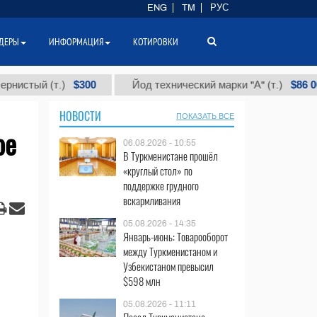
ENG
TM
РУС
ДЕРЫ
ИНФОРМАЦИЯ
КОТИРОВКИ
$300
$86 000
 (т.)
Йод технический марки "А" (т.)
НОВОСТИ
ПОКАЗАТЬ ВСЕ
ое
06.08.2026 - 10:55
В Туркменистане прошёл
«круглый стол» по
поддержке грудного
вскармливания
05.08.2026 - 14:35
Январь-июнь: Товарооборот
между Туркменистаном и
Узбекистаном превысил
$598 млн
05.08.2026 - 11:11