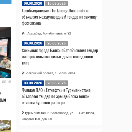
06.08.2026
16.09.2026
Гособъединение «Türkmengallaönümleri»
объявляет международный тендер на закупку
фостоксина
г. Ашхабад, Арчабил шаёлы 92
06.08.2026
26.08.2026
Хякимлик города Балканабат объявляет тендер
на строительство жилых домов коттеджного
типа
Балканский велаят, г. Балканабат
- 09:18
03.08.2026
28.08.2026
Филиал ПАО «Татнефть» в Туркменистане
о
объявляет тендер по аренде блока тонкой
сью
очистки бурового раствора
Туркменистан, г. Балканабад, ул. Т. Сатылова,
квартал 150, дом 59