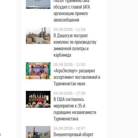
Посол Туркменистана
обсудил с главой JATA
организацию прямого
авиасообщения
05.08.2026 - 11:09
В Дашогузе построят
комплекс по производству
аммиачной селитры и
карбамида
05.08.2026 - 11:02
«АгроЭкспорт» расширил
ассортимент поставляемой в
Туркменистан муки
04.08.2026 - 17:38
В США состоялось
мероприятие к 35-й
годовщине независимости
Туркменистана
04.08.2026 - 16:57
Внешнеторговый оборот
а