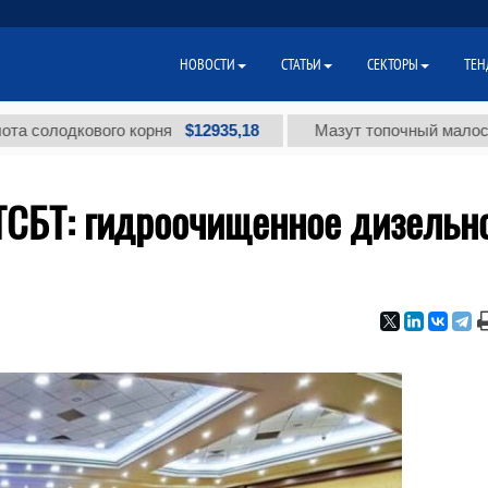
НОВОСТИ
СТАТЬИ
СЕКТОРЫ
ТЕН
$12935,18
дкового корня
Мазут топочный малосернистый
ТСБТ: гидроочищенное дизельн