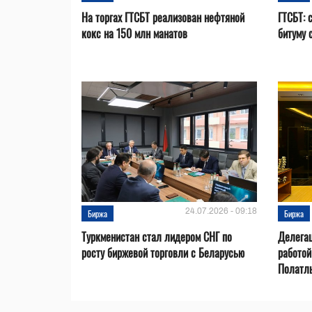
На торгах ГТСБТ реализован нефтяной
ГТСБТ: 
кокс на 150 млн манатов
битуму 
24.07.2026 - 09:18
Биржа
Биржа
Туркменистан стал лидером СНГ по
Делегац
росту биржевой торговли с Беларусью
работой
Полатл