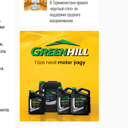
В Туркменистане прошёл
«круглый стол» по
поддержке грудного
вскармливания
,
ки
и,
ила
ва
вила