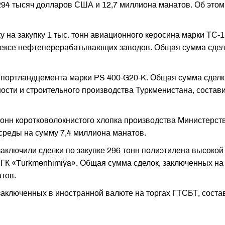
294 тысяч долларов США и 12,7 миллиона манатов. Об этом
 на закупку 1 тыс. тонн авиационного керосина марки ТС-1
ексе нефтеперерабатывающих заводов. Общая сумма сдел
н портландцемента марки PS 400-G20-K. Общая сумма сделк
сти и строительного производства Туркменистана, состав
онн коротковолокнистого хлопка производства Министерст
среды на сумму 7,4 миллиона манатов.
заключили сделки по закупке 296 тонн полиэтилена высокой
 ГК «Türkmenhimiýa». Общая сумма сделок, заключенных на
тов.
аключенных в иностранной валюте на торгах ГТСБТ, соста