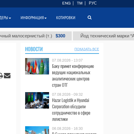
ENG
TM
РУС
ДЕРЫ
ИНФОРМАЦИЯ
КОТИРОВКИ
$300
$
лосернистый (т.)
Йод технический марки "А" (т.)
НОВОСТИ
ПОКАЗАТЬ ВСЕ
07.08.2026 - 13:07
Баку примет конференцию
ведущих национальных
аналитических центров
стран ОТГ
07.08.2026 - 09:32
Hazar Logistik и Hyundai
Corporation обсудили
сотрудничество в сфере
логистики
06.08.2026 - 16:30