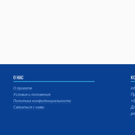
О НАС
К
in
О проекте
Пр
Условия и положения
+9
Политика конфиденциальности
Дл
Связаться с нами
pr