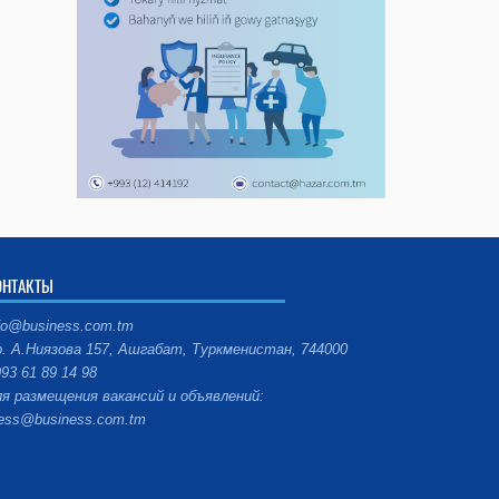
ОНТАКТЫ
fo@business.com.tm
. А.Ниязова 157, Ашгабат, Туркменистан, 744000
93 61 89 14 98
я размещения вакансий и объявлений:
ess@business.com.tm