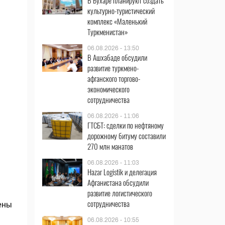
В Бухаре планируют создать
культурно-туристический
комплекс «Маленький
Туркменистан»
06.08.2026 - 13:50
В Ашхабаде обсудили
развитие туркмено-
афганского торгово-
экономического
сотрудничества
06.08.2026 - 11:06
ГТСБТ: сделки по нефтяному
дорожному битуму составили
270 млн манатов
06.08.2026 - 11:03
Hazar Logistik и делегация
Афганистана обсудили
развитие логистического
сотрудничества
ены
06.08.2026 - 10:55