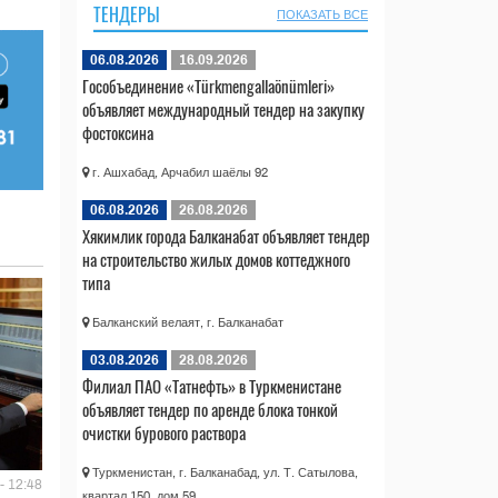
ТЕНДЕРЫ
ПОКАЗАТЬ ВСЕ
06.08.2026
16.09.2026
Гособъединение «Türkmengallaönümleri»
объявляет международный тендер на закупку
фостоксина
г. Ашхабад, Арчабил шаёлы 92
06.08.2026
26.08.2026
Хякимлик города Балканабат объявляет тендер
на строительство жилых домов коттеджного
типа
Балканский велаят, г. Балканабат
03.08.2026
28.08.2026
Филиал ПАО «Татнефть» в Туркменистане
объявляет тендер по аренде блока тонкой
очистки бурового раствора
Туркменистан, г. Балканабад, ул. Т. Сатылова,
- 12:48
квартал 150, дом 59