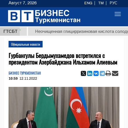
Август 7, 2026
ENG
TM
РУС
Toggl
navig
ТМТ
ГТСБТ
Неочищенная глицирризиновая кислота солодкового 
Официальные новости
Гурбангулы Бердымухамедов встретился с
президентом Азербайджана Ильхамом Алиевым
БИЗНЕС ТУРКМЕНИСТАН
10:59
12.11.2022