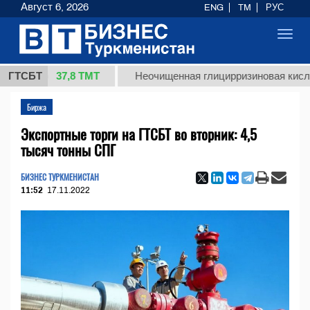
Август 6, 2026
ENG
TM
РУС
Toggl
navig
37,8 ТМТ
кг.)
ГТСБТ
Неочищенная глицирризиновая кислота со
Биржа
Экспортные торги на ГТСБТ во вторник: 4,5
тысяч тонны СПГ
БИЗНЕС ТУРКМЕНИСТАН
11:52
17.11.2022