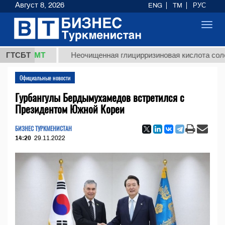
Август 8, 2026
ENG
TM
РУС
Toggl
navig
8 ТМТ
ГТСБТ
Неочищенная глицирризиновая кислота солодково
Официальные новости
Гурбангулы Бердымухамедов встретился с
Президентом Южной Кореи
БИЗНЕС ТУРКМЕНИСТАН
14:20
29.11.2022