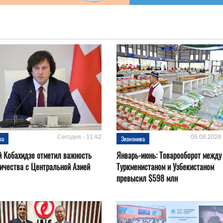
Сегодня - 11:42
05.08.2026 
ка
Экономика
 Кобахидзе отметил важность
Январь-июнь: Товарооборот между
ичества с Центральной Азией
Туркменистаном и Узбекистаном
превысил $598 млн