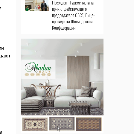
Президент Туркменистана
м
принял действующего
председателя ОБСЕ, Вице-
президента Швейцарской
Конфедерации
ли
бщают
е