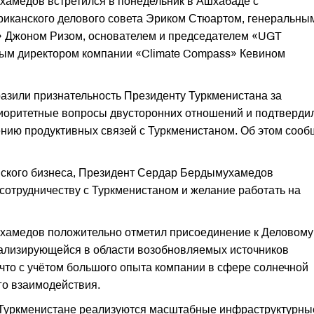
амедов встретился в понедельник в Ашхабаде с
иканского делового совета Эриком Стюартом, генеральны
» Джоном Ризом, основателем и председателем «UGT
ым директором компании «Climate Compass» Кевином
азили признательность Президенту Туркменистана за
иоритетные вопросы двусторонних отношений и подтверди
нию продуктивных связей с Туркменистаном. Об этом соо
ского бизнеса, Президент Сердар Бердымухамедов
 сотрудничеству с Туркменистаном и желание работать на
хамедов положительно отметил присоединение к Деловому
а­лизирующейся в области возобновляемых источников
 что с учётом большого опыта компании в сфере солнечной
го взаимодействия.
в Туркменистане реализуются масштабные инфраструктурны