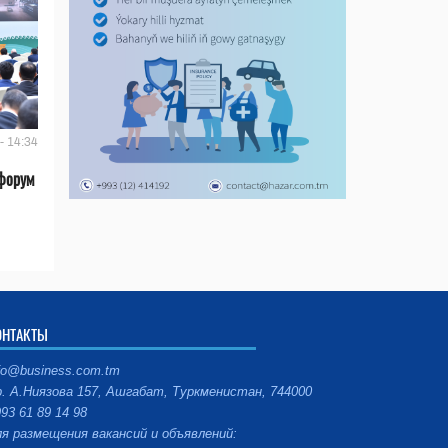
- 14:34
форум
ОНТАКТЫ
fo@business.com.tm
. А.Ниязова 157, Ашгабат, Туркменистан, 744000
93 61 89 14 98
я размещения вакансий и объявлений: