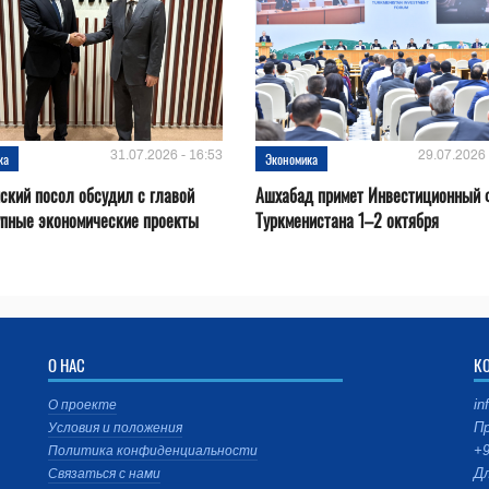
31.07.2026 - 16:53
29.07.2026 
ка
Экономика
ский посол обсудил с главой
Ашхабад примет Инвестиционный 
упные экономические проекты
Туркменистана 1–2 октября
О НАС
К
in
О проекте
Пр
Условия и положения
+9
Политика конфиденциальности
Дл
Связаться с нами