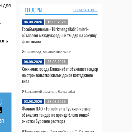
и для
ТЕНДЕРЫ
ПОКАЗАТЬ ВСЕ
06.08.2026
16.09.2026
­
Гособъединение «Türkmengallaönümleri»
объявляет международный тендер на закупку
фостоксина
изнь
г. Ашхабад, Арчабил шаёлы 92
06.08.2026
26.08.2026
Хякимлик города Балканабат объявляет тендер
на строительство жилых домов коттеджного
типа
Балканский велаят, г. Балканабат
03.08.2026
28.08.2026
Филиал ПАО «Татнефть» в Туркменистане
объявляет тендер по аренде блока тонкой
очистки бурового раствора
Туркменистан, г. Балканабад, ул. Т. Сатылова,