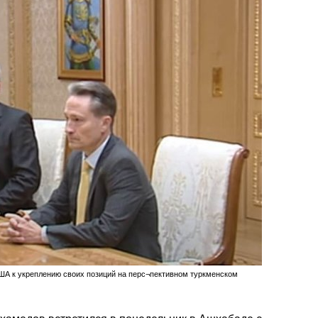
ША к укреплению своих позиций на перс¬пективном туркменском