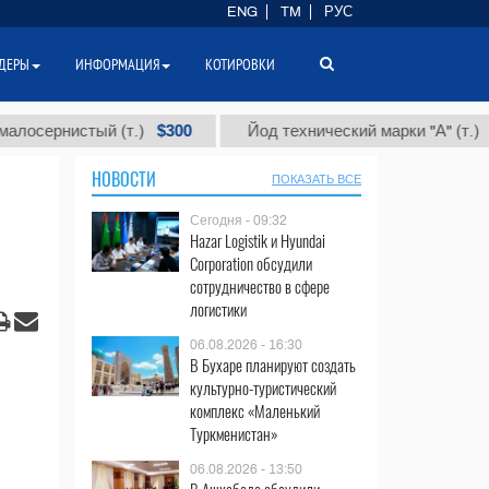
ENG
TM
РУС
ДЕРЫ
ИНФОРМАЦИЯ
КОТИРОВКИ
$300
$86 000
истый (т.)
Йод технический марки "А" (т.)
НОВОСТИ
ПОКАЗАТЬ ВСЕ
Сегодня - 09:32
Hazar Logistik и Hyundai
Corporation обсудили
сотрудничество в сфере
логистики
06.08.2026 - 16:30
В Бухаре планируют создать
культурно-туристический
комплекс «Маленький
Туркменистан»
06.08.2026 - 13:50