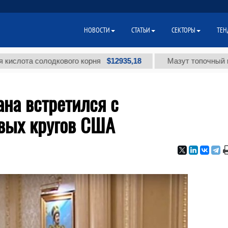
НОВОСТИ
СТАТЬИ
СЕКТОРЫ
ТЕН
$12935,18
а солодкового корня
Мазут топочный малосерн
на встретился с
вых кругов США