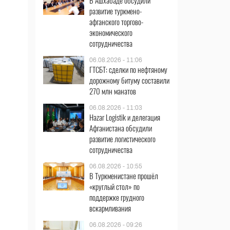
В Ашхабаде обсудили
развитие туркмено-
афганского торгово-
экономического
сотрудничества
06.08.2026 - 11:06
ГТСБТ: сделки по нефтяному
дорожному битуму составили
270 млн манатов
06.08.2026 - 11:03
Hazar Logistik и делегация
Афганистана обсудили
развитие логистического
сотрудничества
06.08.2026 - 10:55
В Туркменистане прошёл
«круглый стол» по
поддержке грудного
вскармливания
06.08.2026 - 09:26