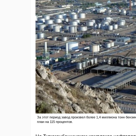
За этот период завод произвел более 1,4 миллиона тонн бен
план на 115 процентов.