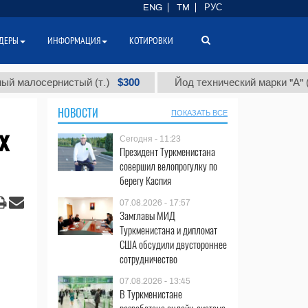
ENG
TM
РУС
ДЕРЫ
ИНФОРМАЦИЯ
КОТИРОВКИ
$300
$86
осернистый (т.)
Йод технический марки "А" (т.)
НОВОСТИ
ПОКАЗАТЬ ВСЕ
х
Сегодня - 11:23
Президент Туркменистана
совершил велопрогулку по
берегу Каспия
07.08.2026 - 17:57
Замглавы МИД
Туркменистана и дипломат
США обсудили двустороннее
сотрудничество
07.08.2026 - 13:45
В Туркменистане