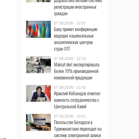
разработана онлайн-система
регистрации иностранных
граждан
07.08.2026 - 13:07
Баку примет конференцию
ведущих национальных
аналитических центров
стран ОТГ
07.08.2026 - 12:14
Maksat deri экспортировала
более 70% произведенной
кожевенной продукции
07.08.2026 - 11:42
Ираклий Кобахидзе отметил
важность сотрудничества с
Центральной Азией
07.08.2026 - 10:01
Посольство Беларуси в
Туркменистане переходит на
систему электронной записи