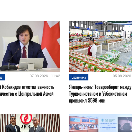
07.08.2026 - 11:42
05.08.2026 
ка
Экономика
 Кобахидзе отметил важность
Январь-июнь: Товарооборот между
ичества с Центральной Азией
Туркменистаном и Узбекистаном
превысил $598 млн