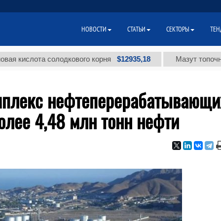
НОВОСТИ
СТАТЬИ
СЕКТОРЫ
ТЕН
$12935,18
слота солодкового корня
Мазут топочный мал
мплекс нефтеперерабатывающи
олее 4,48 млн тонн нефти