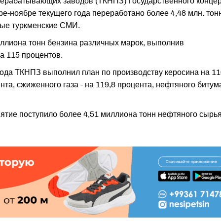
ерабатывающих заводов (ТКНПЗ) Государственного конце
ре-ноябре текущего года переработано более 4,48 млн. тон
ные туркменские СМИ.
миллиона тонн бензина различных марок, выполнив
а 115 процентов.
года ТКНПЗ выполнил план по производству керосина на 11
нта, сжиженного газа - на 119,8 процента, нефтяного битума
иятие поступило более 4,51 миллиона тонн нефтяного сырья