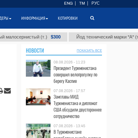
ENG
TM
РУС
ДЕРЫ
ИНФОРМАЦИЯ
КОТИРОВКИ
$300
$86 
ернистый (т.)
Йод технический марки "А" (т.)
НОВОСТИ
ПОКАЗАТЬ ВСЕ
08.08.2026 - 11:23
Президент Туркменистана
совершил велопрогулку по
берегу Каспия
07.08.2026 - 17:57
Замглавы МИД
Туркменистана и дипломат
США обсудили двустороннее
сотрудничество
07.08.2026 - 13:45
В Туркменистане