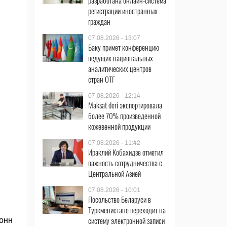
разработана онлайн-система
регистрации иностранных
граждан
07.08.2026 - 13:07
Баку примет конференцию
ведущих национальных
аналитических центров
стран ОТГ
07.08.2026 - 12:14
Maksat deri экспортировала
более 70% произведенной
кожевенной продукции
07.08.2026 - 11:42
Ираклий Кобахидзе отметил
важность сотрудничества с
Центральной Азией
07.08.2026 - 10:01
Посольство Беларуси в
Туркменистане переходит на
систему электронной записи
тонн