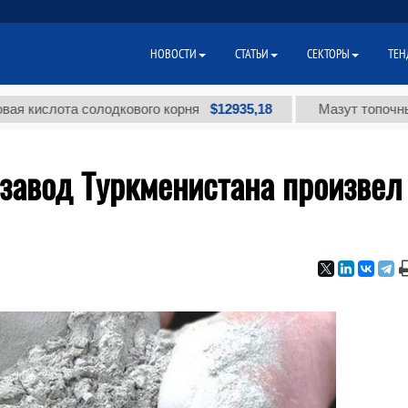
НОВОСТИ
СТАТЬИ
СЕКТОРЫ
ТЕН
$12935,18
лота солодкового корня
Мазут топочный малос
завод Туркменистана произвел