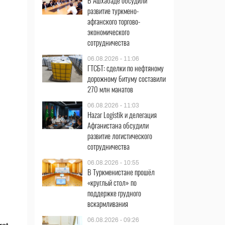
В Ашхабаде обсудили
развитие туркмено-
афганского торгово-
экономического
сотрудничества
06.08.2026 - 11:06
ГТСБТ: сделки по нефтяному
дорожному битуму составили
270 млн манатов
06.08.2026 - 11:03
Hazar Logistik и делегация
Афганистана обсудили
развитие логистического
сотрудничества
06.08.2026 - 10:55
В Туркменистане прошёл
«круглый стол» по
поддержке грудного
вскармливания
06.08.2026 - 09:26