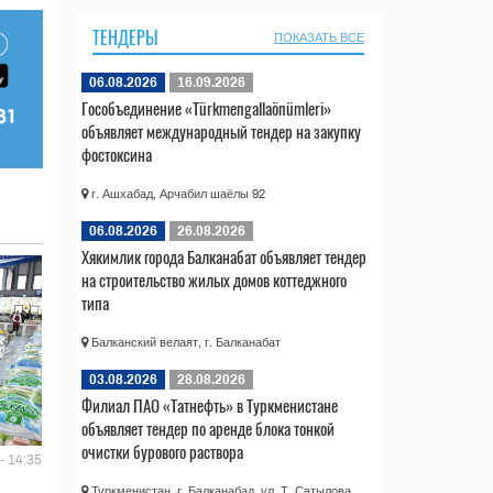
ТЕНДЕРЫ
ПОКАЗАТЬ ВСЕ
06.08.2026
16.09.2026
Гособъединение «Türkmengallaönümleri»
объявляет международный тендер на закупку
фостоксина
г. Ашхабад, Арчабил шаёлы 92
06.08.2026
26.08.2026
Хякимлик города Балканабат объявляет тендер
на строительство жилых домов коттеджного
типа
Балканский велаят, г. Балканабат
03.08.2026
28.08.2026
Филиал ПАО «Татнефть» в Туркменистане
объявляет тендер по аренде блока тонкой
очистки бурового раствора
- 14:35
Туркменистан, г. Балканабад, ул. Т. Сатылова,