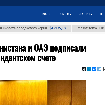
НОВОСТИ
СТАТЬИ
СЕКТОРЫ
ТЕН
$12935,18
а солодкового корня
Мазут топочный малосер
нистана и ОАЭ подписали
ондентском счете