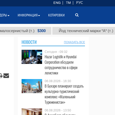
ENG
TM
РУС
ДЕРЫ
ИНФОРМАЦИЯ
КОТИРОВКИ
$300
$86 000
нистый (т.)
Йод технический марки "А" (т.)
НОВОСТИ
ПОКАЗАТЬ ВСЕ
Сегодня - 09:32
Hazar Logistik и Hyundai
Corporation обсудили
сотрудничество в сфере
логистики
06.08.2026 - 16:30
В Бухаре планируют создать
культурно-туристический
комплекс «Маленький
Туркменистан»
06.08.2026 - 13:50