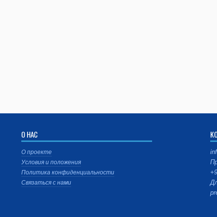
О НАС
К
in
О проекте
Пр
Условия и положения
+9
Политика конфиденциальности
Дл
Связаться с нами
pr