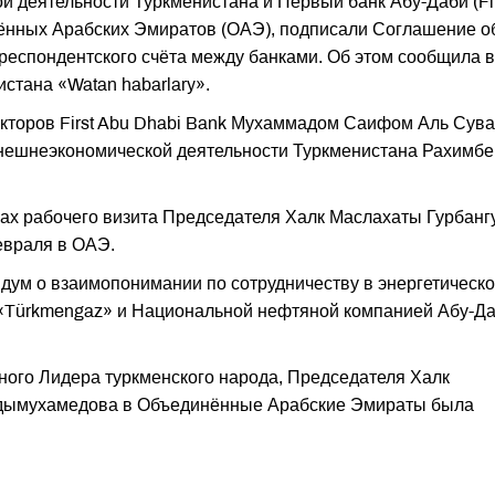
 деятельности Туркменистана и Первый банк Абу-Даби (Fir
нённых Арабских Эмиратов (ОАЭ), подписали Соглашение о
рреспондентского счёта между банками. Об этом сообщила в
стана «Watan habarlary».
кторов First Abu Dhabi Bank Мухаммадом Саифом Аль Сув
внешнеэкономической деятельности Туркменистана Рахимб
ах рабочего визита Председателя Халк Маслахаты Гурбанг
евраля в ОАЭ.
дум о взаимопонимании по сотрудничеству в энергетическ
«Türkmengaz» и Национальной нефтяной компанией Абу-Д
ного Лидера туркменского народа, Председателя Халк
рдымухамедова в Объединённые Арабские Эмираты была