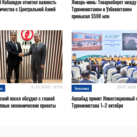
 Кобахидзе отметил важность
Январь-июнь: Товарооборот между
ичества с Центральной Азией
Туркменистаном и Узбекистаном
превысил $598 млн
31.07.2026 - 16:53
29.07.2026 
ка
Экономика
ский посол обсудил с главой
Ашхабад примет Инвестиционный 
упные экономические проекты
Туркменистана 1–2 октября