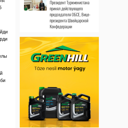
st
Президент Туркменистана
б
принял действующего
председателя ОБСЕ, Вице-
президента Швейцарской
Конфедерации
айди
ерди
улы
ой
аби