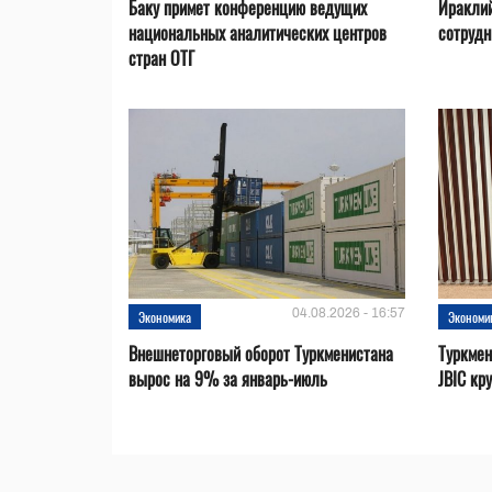
Баку примет конференцию ведущих
Ираклий
национальных аналитических центров
сотрудн
стран ОТГ
04.08.2026 - 16:57
Экономика
Экономи
Внешнеторговый оборот Туркменистана
Туркмен
вырос на 9% за январь-июль
JBIC кр