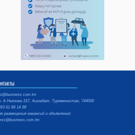
ОНТАКТЫ
fo@business.com.tm
. А.Ниязова 157, Ашгабат, Туркменистан, 744000
93 61 89 14 98
я размещения вакансий и объявлений:
ess@business.com.tm