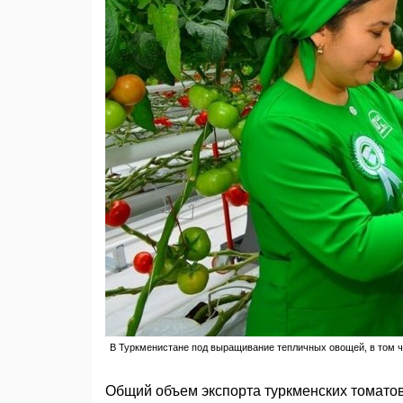
В Туркменистане под выращивание тепличных овощей, в том ч
Общий объем экспорта туркменских томатов 