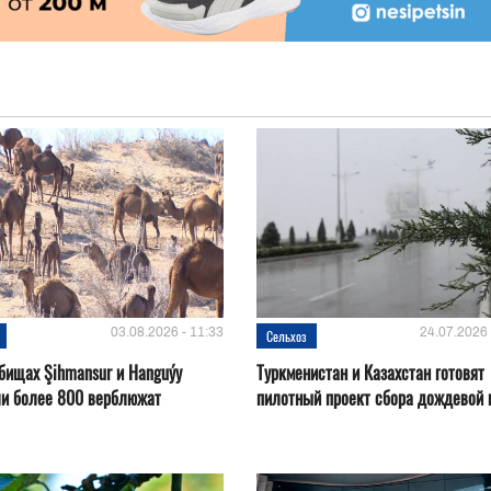
03.08.2026 - 11:33
24.07.2026 
Сельхоз
бищах Şihmansur и Hanguýy
Туркменистан и Казахстан готовят
ли более 800 верблюжат
пилотный проект сбора дождевой