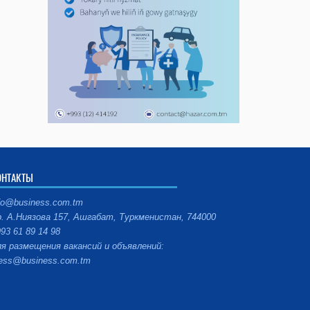
ОНТАКТЫ
fo@business.com.tm
. А.Ниязова 157, Ашгабат, Туркменистан, 744000
93 61 89 14 98
я размещения вакансий и объявлений:
ess@business.com.tm