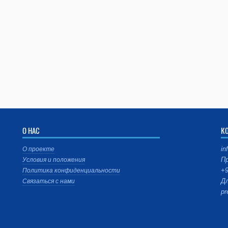
О НАС
К
in
О проекте
Пр
Условия и положения
+9
Политика конфиденциальности
Дл
Связаться с нами
pr