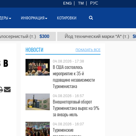
ENG
TM
РУС
ДЕРЫ
ИНФОРМАЦИЯ
КОТИРОВКИ
$300
$86 000
стый (т.)
Йод технический марки "А" (т.)
НОВОСТИ
ПОКАЗАТЬ ВСЕ
 в
04.08.2026 - 17:38
В США состоялось
мероприятие к 35-й
годовщине независимости
Туркменистана
04.08.2026 - 16:57
Внешнеторговый оборот
Туркменистана вырос на 9%
за январь-июль
04.08.2026 - 16:07
Туркменские