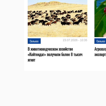
23.07.2026 - 10:35
Сельхоз
Сельхоз
В животноводческом хозяйстве
Агрохол
«Койтендаг» получили более 8 тысяч
экспорт
ягнят