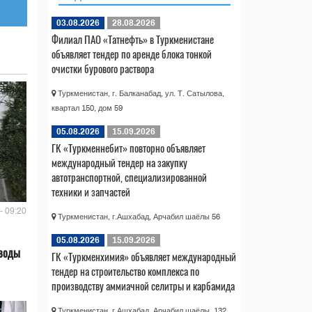
03.08.2026
28.08.2026
Филиал ПАО «Татнефть» в Туркменистане
объявляет тендер по аренде блока тонкой
очистки бурового раствора
Туркменистан, г. Балканабад, ул. Т. Сатылова,
квартал 150, дом 59
05.08.2026
15.09.2026
ГК «Туркменнебит» повторно объявляет
международный тендер на закупку
автотранспортной, специализированной
техники и запчастей
- 09:20
Туркменистан, г.Ашхабад, Арчабил шаёлы 56
05.08.2026
15.09.2026
 воды
ГК «Туркменхимия» объявляет международный
тендер на строительство комплекса по
производству аммиачной селитры и карбамида
Туркменистан, г.Ашхабад, Арчабил шаёлы, 132