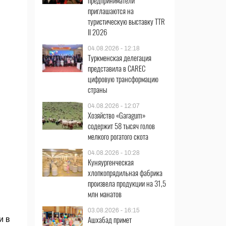
предприниматели
приглашаются на
туристическую выставку TTR
II 2026
04.08.2026 - 12:18
Туркменская делегация
представила в CAREC
цифровую трансформацию
страны
04.08.2026 - 12:07
Хозяйство «Garagum»
содержит 58 тысяч голов
мелкого рогатого скота
04.08.2026 - 10:28
Куняургенческая
хлопкопрядильная фабрика
произвела продукции на 31,5
млн манатов
03.08.2026 - 16:15
Ашхабад примет
и в