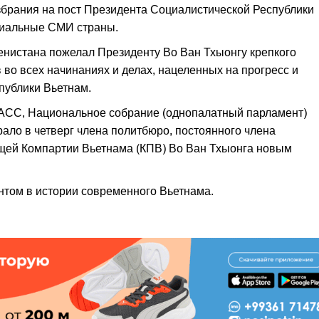
збрания на пост Президента Социалистической Республики
циальные СМИ страны.
енистана пожелал Президенту Во Ван Тхыонгу крепкого
в во всех начинаниях и делах, нацеленных на прогресс и
публики Вьетнам.
АСС, Национальное собрание (однопалатный парламент)
ало в четверг члена политбюро, постоянного члена
ящей Компартии Вьетнама (КПВ) Во Ван Тхыонга новым
ентом в истории современного Вьетнама.