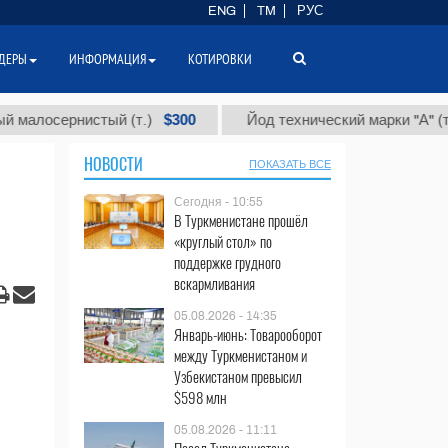
ENG
TM
РУС
ДЕРЫ
ИНФОРМАЦИЯ
КОТИРОВКИ
$300
$86 0
ернистый (т.)
Йод технический марки "А" (т.)
НОВОСТИ
ПОКАЗАТЬ ВСЕ
Сегодня - 10:55
В Туркменистане прошёл
«круглый стол» по
поддержке грудного
вскармливания
05.08.2026 - 14:35
Январь-июнь: Товарооборот
между Туркменистаном и
Узбекистаном превысил
$598 млн
05.08.2026 - 11:11