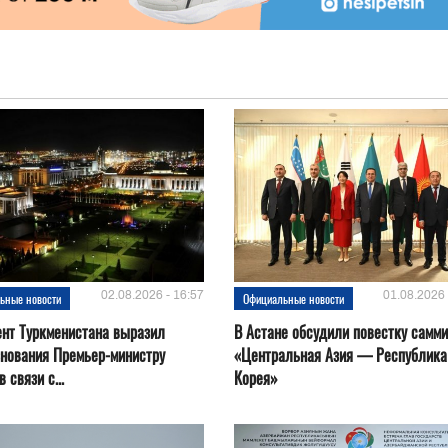
02.08.2026 - 16:57
01.08.2026 
ьные новости
Официальные новости
нт Туркменистана выразил
В Астане обсудили повестку самми
нования Премьер-министру
«Центральная Азия — Республика
 связи с...
Корея»