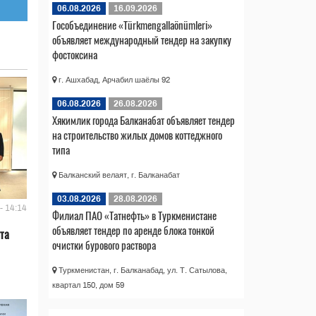
06.08.2026
16.09.2026
Гособъединение «Türkmengallaönümleri»
объявляет международный тендер на закупку
фостоксина
г. Ашхабад, Арчабил шаёлы 92
06.08.2026
26.08.2026
Хякимлик города Балканабат объявляет тендер
на строительство жилых домов коттеджного
типа
Балканский велаят, г. Балканабат
03.08.2026
28.08.2026
- 14:14
Филиал ПАО «Татнефть» в Туркменистане
объявляет тендер по аренде блока тонкой
та
очистки бурового раствора
Туркменистан, г. Балканабад, ул. Т. Сатылова,
квартал 150, дом 59