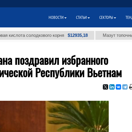
НОВОСТИ
СТАТЬИ
СЕКТОРЫ
ТЕН
$12935,18
ота солодкового корня
Мазут топочный малос
ана поздравил избранного
ической Республики Вьетнам