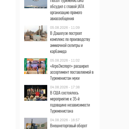
Посол Туркменистана
обсудил с главой JATA
организацию прямого
авиасообщения
05.08.2026 - 11:09
В Дашогузе построят
комплекс по производству
аммиачной селитры и
карбамида
05.08.2026 - 11:02
«АгроЭкспорт» расширил
ассортимент поставляемой в
Туркменистан муки
04.08.2026 - 17:38
В США состоялось
мероприятие к 35-й
годовщине независимости
Туркменистана
04.08.2026 - 16:57
Внешнеторговый оборот