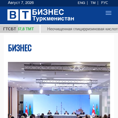
Август 7, 2026
ENG
TM
РУС
Toggl
navig
7,8 ТМТ
ГТСБТ
Неочищенная глицирризиновая кислота солодков
БИЗНЕС