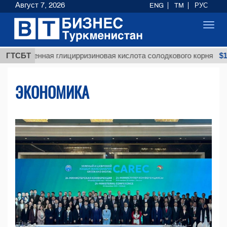
Август 7, 2026
ENG
TM
РУС
Toggl
navig
$12935,18
нная глицирризиновая кислота солодкового корня
ГТСБТ
ЭКОНОМИКА