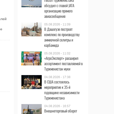
Посол Туркменистана
обсудил с главой JATA
организацию прямого
авиасообщения
елей
05.08.2026 - 11:09
В Дашогузе построят
ые
комплекс по производству
аммиачной селитры и
карбамида
05.08.2026 - 11:02
«АгроЭкспорт» расширил
ассортимент поставляемой в
Туркменистан муки
04.08.2026 - 17:38
В США состоялось
мероприятие к 35-й
годовщине независимости
Туркменистана
04.08.2026 - 16:57
Внешнеторговый оборот