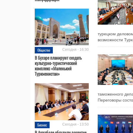
турецком деловом
возможности Турк
Общество
Сегодня - 16:30
В Бухаре планируют создать
культурно-туристический
комплекс «Маленький
Туркменистан»
таможенного деп
Переговоры состо
Бизнес
Сегодня - 13:50
В Ашхабаде обсудили развитие