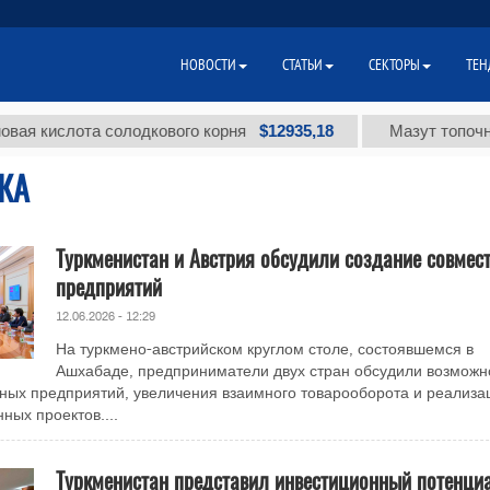
НОВОСТИ
СТАТЬИ
СЕКТОРЫ
ТЕН
$12935,18
кислота солодкового корня
Мазут топочный ма
КА
Туркменистан и Австрия обсудили создание совмес
предприятий
12.06.2026 - 12:29
На туркмено-австрийском круглом столе, состоявшемся в
Ашхабаде, предприниматели двух стран обсудили возможн
ных предприятий, увеличения взаимного товарооборота и реализа
ых проектов....
Туркменистан представил инвестиционный потенци