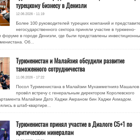
турецкому бизнесу в Денизли
12.06.2026 - 11:19
Более 100 руководителей турецких компаний и представит
негосударственного сектора приняли участие в туркмено-
 форуме в городе Денизли, где были представлены инвестиционн
менистана. Об...
Туркменистан и Малайзия обсудили развитие
таможенного сотрудничества
11.06.2026 - 17:22
Посол Туркменистана в Малайзии Мухамметнияз Машалов
провёл встречу с генеральным директором Королевского
артамента Малайзии Дато Хаджи Амраном бин Хаджи Ахмадом.
ялись в штаб-квартире...
Туркменистан принял участие в Диалоге C5+1 по
критическим минералам