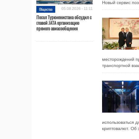
Новый сервис позв
Общество
05.08.2026 - 11:11
Посол Туркменистана обсудил с
главой JATA организацию
прямого авиасообщения
месторождений пр
транспортной вза
использоваться д
криптовалют. Об э