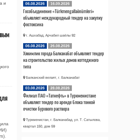
а и
06.08.2026
16.09.2026
Гособъединение «Türkmengallaönümleri»
объявляет международный тендер на закупку
фостоксина
овым
г. Ашхабад, Арчабил шаёлы 92
06.08.2026
26.08.2026
Хякимлик города Балканабат объявляет тендер
на строительство жилых домов коттеджного
о
типа
цкого
Балканский велаят, г. Балканабат
03.08.2026
28.08.2026
Филиал ПАО «Татнефть» в Туркменистане
для
объявляет тендер по аренде блока тонкой
очистки бурового раствора
Туркменистан, г. Балканабад, ул. Т. Сатылова,
щила
квартал 150, дом 59
ИИ)
m).