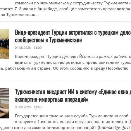
комиссии по экономическому сотрудничеству Туркменистан
тоится 7–8 июля в Ашхабаде, сообщил заместитель председателя
ов Туркменистана...
Вице-президент Турции встретился с турецким дел
сообществом в Туркменистане
04.06.2026 - 11:00
Вице-президент Турции Джевдет Йылмаз в рамках рабочег
визита в Туркменистан встретился с представителями туре
а, работающими в стране. Об этом сообщило в среду Посольство
Туркменистан внедряет ИИ в систему «Единое окно 
экспортно-импортных операций»
03.06.2026 - 11:56
Государственная таможенная служба Туркменистана сооб
о запуске с 1 июня технологии искусственного интеллекта (
Единое окно для экспортно-импортных операций» (tradebridge.gov.t