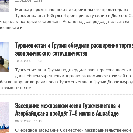
11.06.2026 - 12:53
Министр промышленности и строительного производства
Туркменистана Тойгулы Нуров принял участие в Диалоге C
инералам, который состоялся в Астане под сопредседательством
енности и...
Туркменистан и Грузия обсудили расширение торго
экономического сотрудничества
10.06.2026 - 11:03
Туркменистан и Грузия подтвердили заинтересованность в
дальнейшем укреплении торгово-экономических связей по
йся во вторник встречи посла Туркменистана в Грузии Довлетмура
 заместителем...
Заседание межправкомиссии Туркменистана и
Азербайджана пройдёт 7–8 июля в Ашхабаде
06.06.2026 - 11:12
Очередное заседание Совместной межправительственной