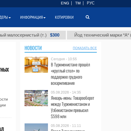
ENG
TM
РУС
ДЕРЫ
ИНФОРМАЦИЯ
КОТИРОВКИ
$300
$
лосернистый (т.)
Йод технический марки "А" (т.)
НОВОСТИ
ПОКАЗАТЬ ВСЕ
Сегодня - 10:55
В Туркменистане прошёл
тных
«круглый стол» по
поддержке грудного
вскармливания
05.08.2026 - 14:35
Январь-июнь: Товарооборот
ости
между Туркменистаном и
ции
Узбекистаном превысил
$598 млн
05.08.2026 - 11:11
ал