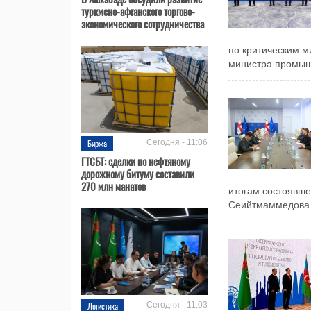
туркмено-афганского торгово-
экономического сотрудничества
по критическим м
министра промышл
Биржа
Сегодня - 11:06
ГТСБТ: сделки по нефтяному
дорожному битуму составили
270 млн манатов
итогам состоявше
Сеийтмаммедова с
Логистика
Сегодня - 11:03