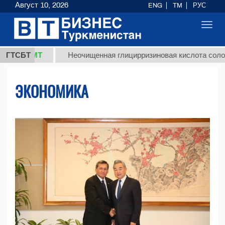
Август 10, 2026
ENG
TM
РУС
Toggl
navig
МТ
ГТСБТ
Неочищенная глицирризиновая кислота солодкового к
ЭКОНОМИКА