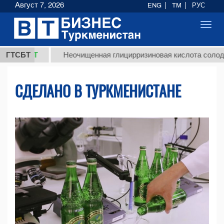
Август 7, 2026
ENG
TM
РУС
Toggl
navig
МТ
ГТСБТ
Неочищенная глицирризиновая кислота солодкового к
СДЕЛАНО В ТУРКМЕНИСТАНЕ