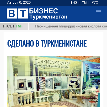
Август 6, 2026
ENG
TM
РУС
Toggl
navig
 ТМТ
ГТСБТ
Неочищенная глицирризиновая кислота солодкового
СДЕЛАНО В ТУРКМЕНИСТАНЕ