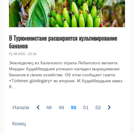
В Туркменистане расширяется культивирование
бананов
01.09.2020 - 23:16
Земледелец из Халачского этрапа Лебапского велаята
Мердан Худайбердыев успешно наладил выращивание
бананов в своем хозяйстве. Об этом сообщает газета
«Türkmen gündogary» во вторник. М.Худайбердыев завез
9...
Начало
48
49
50
51
52
Конец