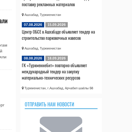
поставку рекламных материалов
Ашхабад, Туркменистан
али
07.08.2026
15.09.2026
Центр ОБСЕ в Ашхабаде объявляет тендер на
строительство парковочных навесов
огам
Ашхабад, Туркменистан
ой
яли
08.08.2026
18.09.2026
ГК «Туркменнебит» повторно объявляет
международный тендер на закупку
материально-технических ресурсов
Туркменистан, г.Ашхабад, Арчабил шаёлы 56
ОТПРАВИТЬ НАМ НОВОСТИ
ерг