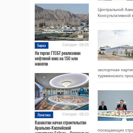
Центральной Азии
Консультативной в
Биржа
Сегодня - 09:25
На торгах ГТСБТ реализован
нефтяной кокс на 150 млн
манатов
экспортная парт
туркменского прои
Логистика
Сегодня - 09:23
Казахстан начал строительство
Аральско-Каспийской
посещающих стран
магистрали Бейнеу – Саксаульск