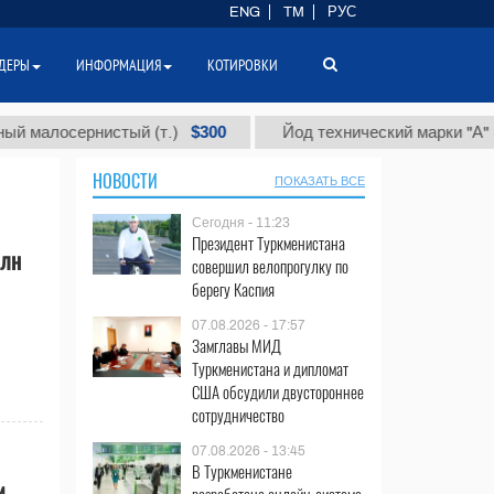
ENG
TM
РУС
ДЕРЫ
ИНФОРМАЦИЯ
КОТИРОВКИ
$300
$
лосернистый (т.)
Йод технический марки "А" (т.)
НОВОСТИ
ПОКАЗАТЬ ВСЕ
Сегодня - 11:23
Президент Туркменистана
млн
совершил велопрогулку по
берегу Каспия
07.08.2026 - 17:57
Замглавы МИД
Туркменистана и дипломат
США обсудили двустороннее
сотрудничество
07.08.2026 - 13:45
В Туркменистане
м