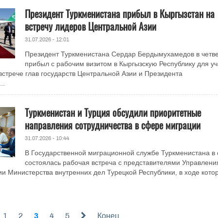
Президент Туркменистана прибыл в Кыргызстан на
встречу лидеров Центральной Азии
31.07.2026 - 12:01
Президент Туркменистана Сердар Бердымухамедов в четве
прибыл с рабочим визитом в Кыргызскую Республику для уч
стрече глав государств Центральной Азии и Президента
..
Туркменистан и Турция обсудили приоритетные
направления сотрудничества в сфере миграции
31.07.2026 - 10:44
В Государственной миграционной службе Туркменистана в 
состоялась рабочая встреча с представителями Управлени
и Министерства внутренних дел Турецкой Республики, в ходе кото
1
2
3
4
5
Конец