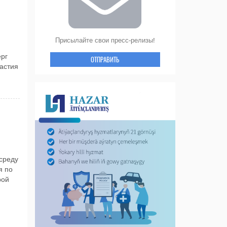
Присылайте свои пресс-релизы!
рг
ОТПРАВИТЬ
астия
среду
я по
рой