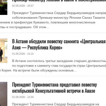
02.08.2026 - 16:57
Президент Туркменистана Сердар Бердымухамедов напра
соболезнования Премьер-министру Японии Санаэ Такаити 
ясением в префектуре Кумамото, повлекшим многочисленные
твы и пострадавших. Об этом...
В Астане обсудили повестку саммита «Центральная
Азия — Республика Корея»
01.08.2026 - 14:14
В Астане состоялось третье заседание старших должностн
по подготовке к саммиту глав государств стран Центрально
и Корея. На встрече были обсуждены основные...
Президент Туркменистана представил повестку
октябрьской Консультативной встречи в Авазе
01.08.2026 - 12:04
Президент Туркменистана Сердар Бердымухамедов на