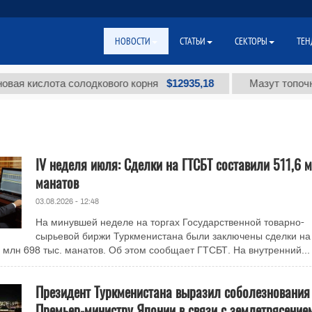
НОВОСТИ
СТАТЬИ
СЕКТОРЫ
ТЕН
$12935,18
кислота солодкового корня
Мазут топочный ма
IV неделя июля: Сделки на ГТСБТ составили 511,6 
манатов
03.08.2026 - 12:48
На минувшей неделе на торгах Государственной товарно-
сырьевой биржи Туркменистана были заключены сделки на
млн 698 тыс. манатов. Об этом сообщает ГТСБТ. На внутренний...
Президент Туркменистана выразил соболезнования
Премьер-министру Японии в связи с землетрясение