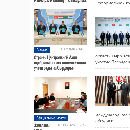
неформальной кон
Сельхоз
Сегодня - 09:21
области Кыргызс
Страны Центральной Азии
одобрили проект автоматизации
участие Президен
учета воды на Сырдарье
международного с
Официальные новости
обсудили...
Замглавы
07.08.2026 - 17:57