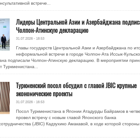
сультативной встрече...
Лидеры Центральной Азии и Азербайджана подпис
Чолпон-Атинскую декларацию
31.07.2026 - 18:53
Главы государств Центральной Азии и Азербайджана по ит
неформальной встречи в городе Чолпон-Ата Иссык-Кульск
тана подписали Чолпон-Атинскую декларацию. В мероприятии прин
т Туркменистана...
Туркменский посол обсудил с главой JBIC крупные
экономические проекты
31.07.2026 - 16:53
Посол Туркменистана в Японии Атадурды Байрамов в четв
провел встречу с новым главой Японского банка
отрудничества (JBIC) Кадзухико Амакавой, в ходе которой стороны