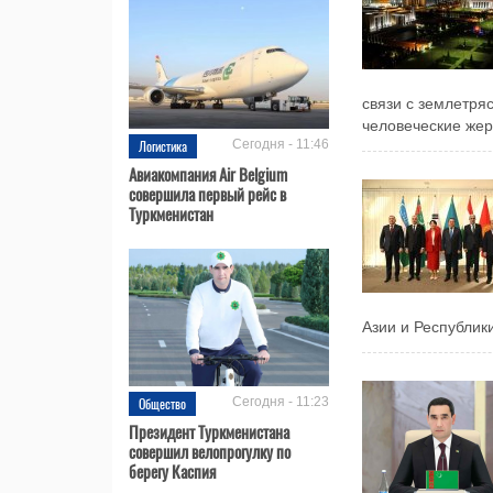
связи с землетр
человеческие жер
Логистика
Сегодня - 11:46
Авиакомпания Air Belgium
совершила первый рейс в
Туркменистан
Азии и Республик
Общество
Сегодня - 11:23
Президент Туркменистана
совершил велопрогулку по
берегу Каспия