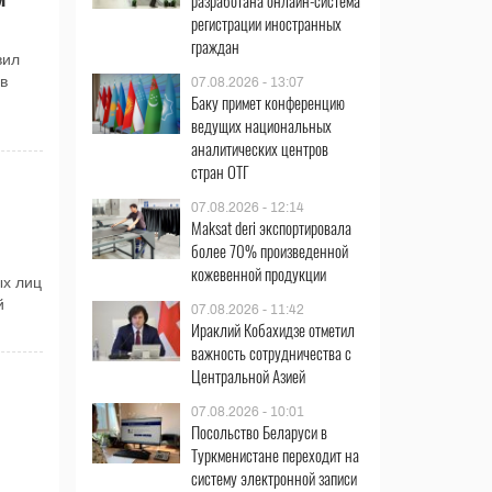
разработана онлайн-система
регистрации иностранных
граждан
вил
в
07.08.2026 - 13:07
Баку примет конференцию
ведущих национальных
аналитических центров
стран ОТГ
07.08.2026 - 12:14
Maksat deri экспортировала
более 70% произведенной
кожевенной продукции
ых лиц
й
07.08.2026 - 11:42
Ираклий Кобахидзе отметил
важность сотрудничества с
Центральной Азией
07.08.2026 - 10:01
Посольство Беларуси в
Туркменистане переходит на
систему электронной записи