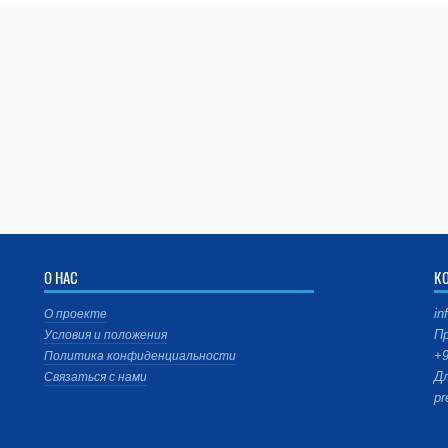
О НАС
К
in
О проекте
Пр
Условия и положения
+9
Политика конфиденциальности
Дл
Связаться с нами
pr