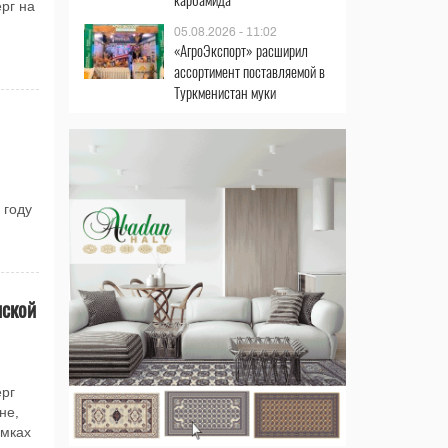
рг на
05.08.2026 - 11:02
«АгроЭкспорт» расширил
ассортимент поставляемой в
Туркменистан муки
 году
нской
рг
не,
амках