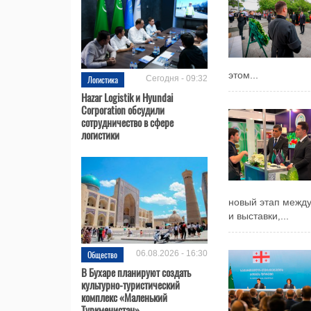
этом...
Логистика
Сегодня - 09:32
Hazar Logistik и Hyundai
Corporation обсудили
сотрудничество в сфере
логистики
новый этап межд
и выставки,...
Общество
06.08.2026 - 16:30
В Бухаре планируют создать
культурно-туристический
комплекс «Маленький
Туркменистан»