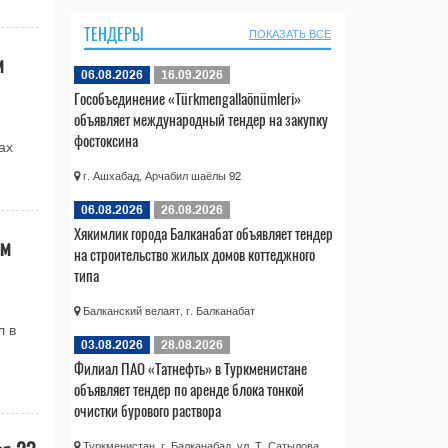
ТЕНДЕРЫ
ПОКАЗАТЬ ВСЕ
м
06.08.2026
16.09.2026
Гособъединение «Türkmengallaönümleri»
объявляет международный тендер на закупку
фостоксина
ах
г. Ашхабад, Арчабил шаёлы 92
06.08.2026
26.08.2026
Хякимлик города Балканабат объявляет тендер
ым
на строительство жилых домов коттеджного
типа
Балканский велаят, г. Балканабат
л в
03.08.2026
28.08.2026
Филиал ПАО «Татнефть» в Туркменистане
объявляет тендер по аренде блока тонкой
очистки бурового раствора
Туркменистан, г. Балканабад, ул. Т. Сатылова,