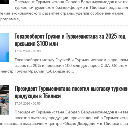
Президент Туркменистана Сердар Бердымухамедов в четве
туркмено-грузинском бизнес-форуме в Тбилиси представил
ения экономического развития страны, уделив особое внимание
рограмме,...
Товарооборот Грузии и Туркменистана за 2025 год
превысил $100 млн
17.07.2026 - 09:00
Товарооборот между Грузией и Туркменистаном в прошлом
вырос на 26% и превысил 100 млн долларов США. Об этом
инистр Грузии Ираклий Кобахидзе во...
Президент Туркменистана посетил выставку туркме
продукции в Тбилиси
17.07.2026 - 00:56
Президент Туркменистана Сердар Бердымухамедов в четве
посетил выставку продукции, произведенной в Туркмениста
анизована в выставочном центре «Экспо Джорджия» в Тбилиси в р