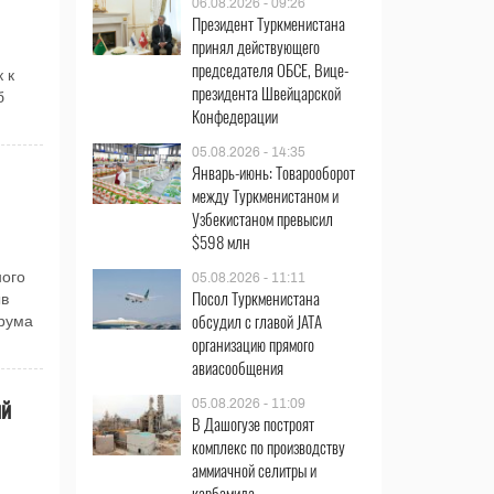
06.08.2026 - 09:26
Президент Туркменистана
принял действующего
председателя ОБСЕ, Вице-
 к
президента Швейцарской
б
Конфедерации
05.08.2026 - 14:35
Январь-июнь: Товарооборот
между Туркменистаном и
Узбекистаном превысил
$598 млн
ного
05.08.2026 - 11:11
Посол Туркменистана
ыв
обсудил с главой JATA
рума
организацию прямого
авиасообщения
ий
05.08.2026 - 11:09
В Дашогузе построят
комплекс по производству
аммиачной селитры и
карбамида