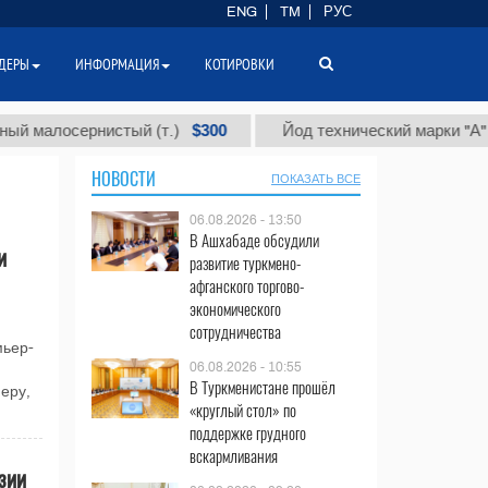
ENG
TM
РУС
ДЕРЫ
ИНФОРМАЦИЯ
КОТИРОВКИ
$300
$
лосернистый (т.)
Йод технический марки "А" (т.)
НОВОСТИ
ПОКАЗАТЬ ВСЕ
06.08.2026 - 13:50
В Ашхабаде обсудили
и
развитие туркмено-
афганского торгово-
экономического
сотрудничества
мьер-
06.08.2026 - 10:55
В Туркменистане прошёл
еру,
«круглый стол» по
поддержке грудного
вскармливания
зии