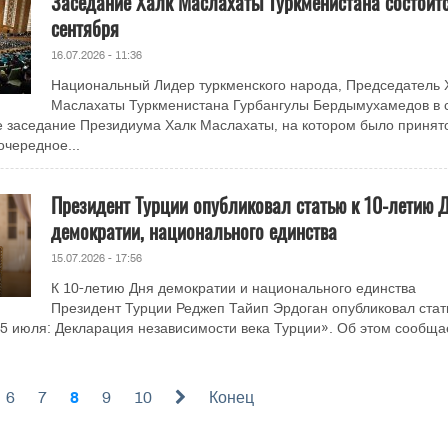
Заседание Халк Маслахаты Туркменистана состоит
сентября
16.07.2026 - 11:36
Национальный Лидер туркменского народа, Председатель 
Маслахаты Туркменистана Гурбангулы Бердымухамедов в 
 заседание Президиума Халк Маслахаты, на котором было принят
очередное...
Президент Турции опубликовал статью к 10-летию 
демократии, национального единства
15.07.2026 - 17:56
К 10-летию Дня демократии и национального единства
Президент Турции Реджеп Тайип Эрдоган опубликовал ста
5 июля: Декларация независимости века Турции». Об этом сообщае
6
7
8
9
10
Конец