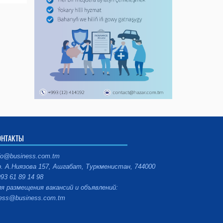
ОНТАКТЫ
fo@business.com.tm
. А.Ниязова 157, Ашгабат, Туркменистан, 744000
93 61 89 14 98
я размещения вакансий и объявлений:
ess@business.com.tm