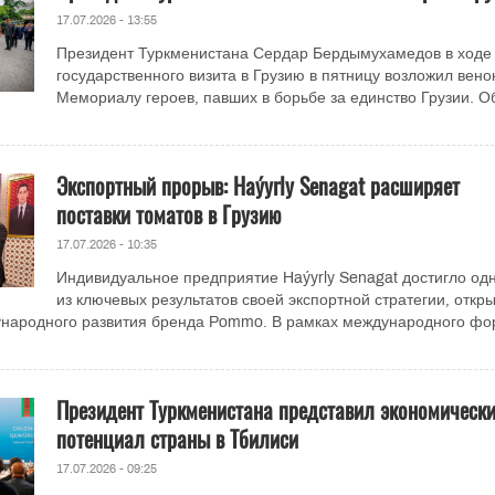
17.07.2026 - 13:55
Президент Туркменистана Сердар Бердымухамедов в ходе
государственного визита в Грузию в пятницу возложил венок
Мемориалу героев, павших в борьбе за единство Грузии. О
Экспортный прорыв: Haýyrly Senagat расширяет
поставки томатов в Грузию
17.07.2026 - 10:35
Индивидуальное предприятие Haýyrly Senagat достигло од
из ключевых результатов своей экспортной стратегии, откр
ународного развития бренда Pommo. В рамках международного фо
Президент Туркменистана представил экономическ
потенциал страны в Тбилиси
17.07.2026 - 09:25