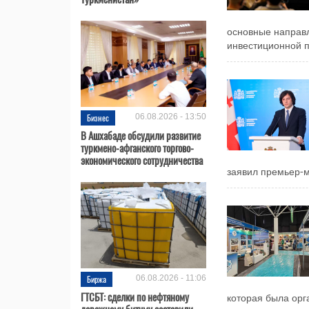
основные направл
инвестиционной п
Бизнес
06.08.2026 - 13:50
В Ашхабаде обсудили развитие
туркмено-афганского торгово-
экономического сотрудничества
заявил премьер-м
Биржа
06.08.2026 - 11:06
ГТСБТ: сделки по нефтяному
которая была орг
дорожному битуму составили