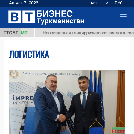
Август 7, 2026
ENG
TM
РУС
Toggl
navig
ТМТ
ГТСБТ
Неочищенная глицирризиновая кислота солодкового 
ЛОГИСТИКА