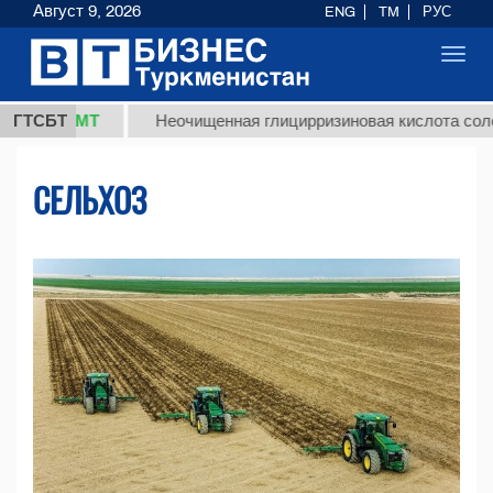
Август 9, 2026
ENG
TM
РУС
Toggl
navig
ТМТ
ГТСБТ
Неочищенная глицирризиновая кислота солодкового 
СЕЛЬХОЗ