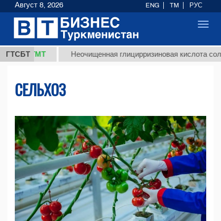
Август 8, 2026
ENG
TM
РУС
Toggl
navig
 ТМТ
ГТСБТ
Неочищенная глицирризиновая кислота солодкового
СЕЛЬХОЗ