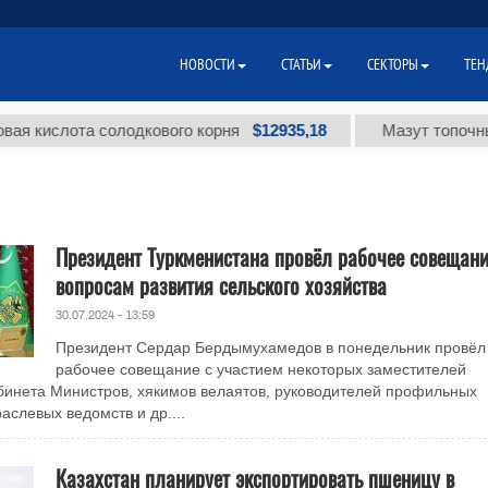
НОВОСТИ
СТАТЬИ
СЕКТОРЫ
ТЕН
$12935,18
слота солодкового корня
Мазут топочный мал
Президент Туркменистана провёл рабочее совещани
вопросам развития сельского хозяйства
30.07.2024 - 13:59
Президент Сердар Бердымухамедов в понедельник провёл
рабочее совещание с участием некоторых заместителей
инета Министров, хякимов велаятов, руководителей профильных
аслевых ведомств и др....
Казахстан планирует экспортировать пшеницу в