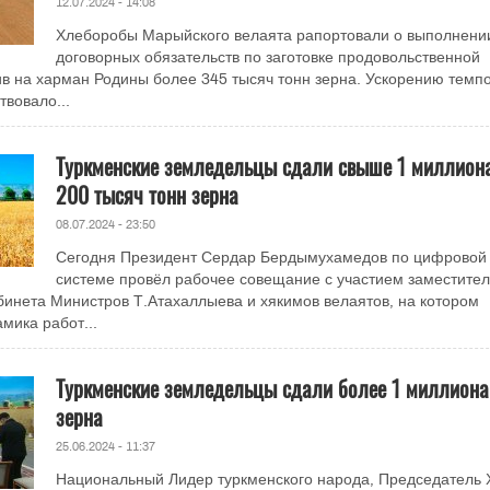
12.07.2024 - 14:08
Хлеборобы Марыйского велаята рапортовали о выполнени
договорных обязательств по заготовке продовольственной
в на харман Родины более 345 тысяч тонн зерна. Ускорению темп
твовало...
Туркменские земледельцы сдали свыше 1 миллион
200 тысяч тонн зерна
08.07.2024 - 23:50
Сегодня Президент Сердар Бердымухамедов по цифровой
системе провёл рабочее совещание с участием заместите
инета Министров Т.Атахаллыева и хякимов велаятов, на котором
мика работ...
Туркменские земледельцы сдали более 1 миллиона
зерна
25.06.2024 - 11:37
Национальный Лидер туркменского народа, Председатель 