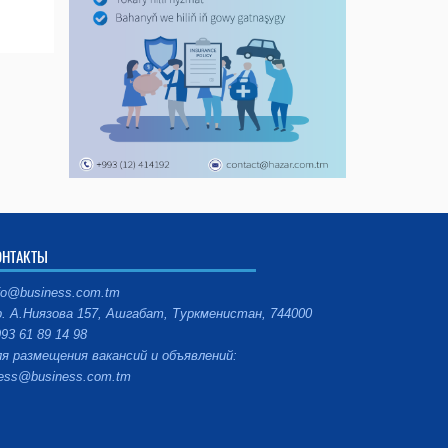
ОНТАКТЫ
fo@business.com.tm
. А.Ниязова 157, Ашгабат, Туркменистан, 744000
93 61 89 14 98
я размещения вакансий и объявлений:
ess@business.com.tm