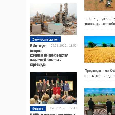
пшеницы, достави
косовицы способс
Химическая индустрия
В Дашогузе
05.08.2026 - 11:09
построят
комплекс по производству
аммиачной селитры и
карбамида
Председателя Каб
рассмотрена дина
Общество
04.08.2026 - 17:38
В США состоялось мероприятие