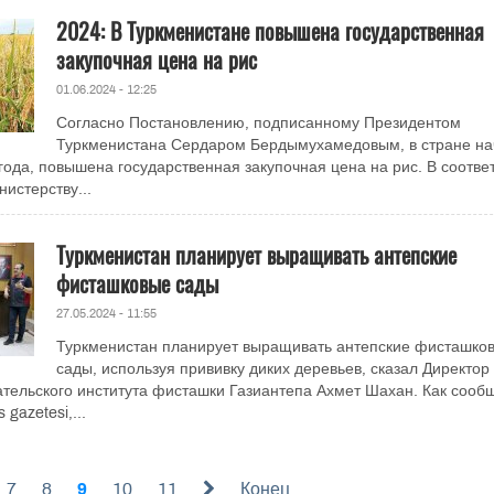
2024: В Туркменистане повышена государственная
закупочная цена на рис
01.06.2024 - 12:25
Согласно Постановлению, подписанному Президентом
Туркменистана Сердаром Бердымухамедовым, в стране на
 года, повышена государственная закупочная цена на рис. В соотве
истерству...
Туркменистан планирует выращивать антепские
фисташковые сады
27.05.2024 - 11:55
Туркменистан планирует выращивать антепские фисташко
сады, используя прививку диких деревьев, сказал Директор
тельского института фисташки Газиантепа Ахмет Шахан. Как сооб
 gazetesi,...
7
8
9
10
11
Конец