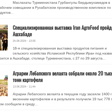
Маслахаты Туркменистана Гурбангулы Бердымухамедов в
абочем совещании в Рухабатском производственном комплексе по
уктов...
Специализированная выставка Iran AgroFood пройд
Ашхабаде
24.06.2024 - 13:05
16-я специализированная выставка продуктов питания и
сельского хозяйства Исламской Республики Иран под назв
тоится в Ашхабаде, столице Туркменистана, с 27 по 29 августа...
Аграрии Лебапского велаята собрали около 20 тыс
тонн картофеля
13.06.2024 - 11:44
Аграрии Лебапского велаята в текущем году засеяли 1400 г
весенним картофелем и в результате получили 19 тыс 778 
ом сообщили в среду...