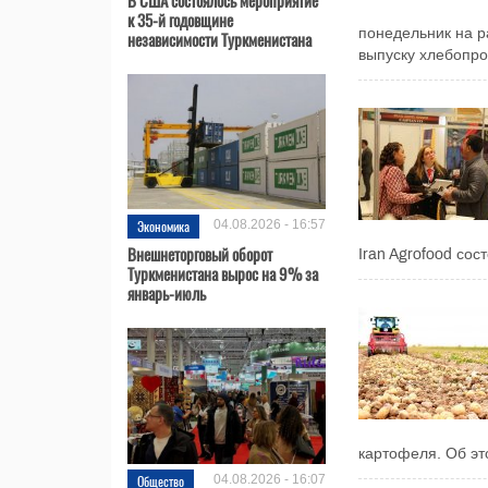
к 35-й годовщине
понедельник на р
независимости Туркменистана
выпуску хлебопрод
Экономика
04.08.2026 - 16:57
Внешнеторговый оборот
Iran Agrofood сос
Туркменистана вырос на 9% за
январь-июль
картофеля. Об эт
Общество
04.08.2026 - 16:07