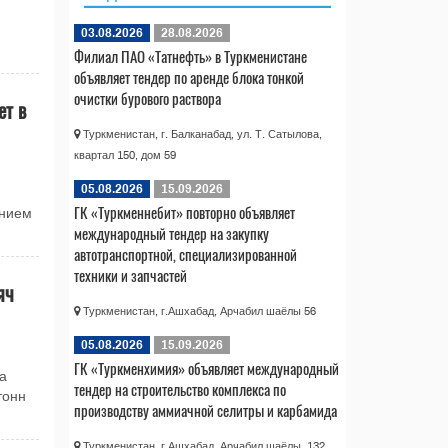
03.08.2026
28.08.2026
Филиал ПАО «Татнефть» в Туркменистане
объявляет тендер по аренде блока тонкой
очистки бурового раствора
ет в
Туркменистан, г. Балканабад, ул. Т. Сатылова,
квартал 150, дом 59
05.08.2026
15.09.2026
ГК «Туркменнебит» повторно объявляет
анием
международный тендер на закупку
автотранспортной, специализированной
техники и запчастей
яч
Туркменистан, г.Ашхабад, Арчабил шаёлы 56
05.08.2026
15.09.2026
ГК «Туркменхимия» объявляет международный
а
тендер на строительство комплекса по
тонн
производству аммиачной селитры и карбамида
Туркменистан, г.Ашхабад, Арчабил шаёлы, 132