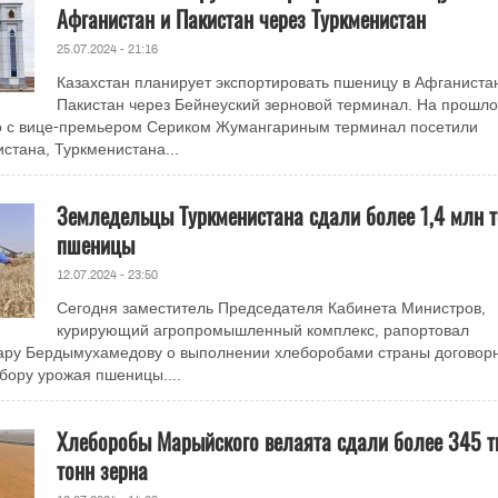
Афганистан и Пакистан через Туркменистан
25.07.2024 - 21:16
Казахстан планирует экспортировать пшеницу в Афганиста
Пакистан через Бейнеуский зерновой терминал. На прошл
о с вице-премьером Сериком Жумангариным терминал посетили
стана, Туркменистана...
Земледельцы Туркменистана сдали более 1,4 млн 
пшеницы
12.07.2024 - 23:50
Сегодня заместитель Председателя Кабинета Министров,
курирующий агропромышленный комплекс, рапортовал
ару Бердымухамедову о выполнении хлеборобами страны договор
сбору урожая пшеницы....
Хлеборобы Марыйского велаята сдали более 345 
тонн зерна