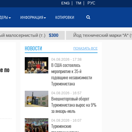
ENG
TM
РУС
ДЕРЫ
ИНФОРМАЦИЯ
КОТИРОВКИ
$300
$8
осернистый (т.)
Йод технический марки "А" (т.)
НОВОСТИ
ПОКАЗАТЬ ВСЕ
04.08.2026 - 17:38
В США состоялось
е по
мероприятие к 35-й
годовщине независимости
Туркменистана
04.08.2026 - 16:57
Внешнеторговый оборот
Туркменистана вырос на 9%
за январь-июль
04.08.2026 - 16:07
Туркменские