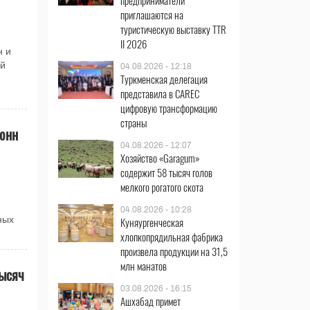
предприниматели
приглашаются на
туристическую выставку TTR
II 2026
н и
ой
04.08.2026 - 12:18
Туркменская делегация
представила в CAREC
цифровую трансформацию
страны
тонн
04.08.2026 - 12:07
Хозяйство «Garagum»
содержит 58 тысяч голов
мелкого рогатого скота
04.08.2026 - 10:28
ных
Куняургенческая
хлопкопрядильная фабрика
произвела продукции на 31,5
млн манатов
тысяч
03.08.2026 - 16:15
Ашхабад примет