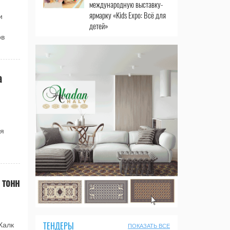
международную выставку-
ярмарку «Kids Expo: Всё для
и
детей»
ов
а
ля
 тонн
ТЕНДЕРЫ
Халк
ПОКАЗАТЬ ВСЕ