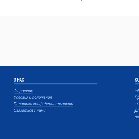
О НАС
К
in
О проекте
Пр
Условия и положения
+9
Политика конфиденциальности
Дл
Связаться с нами
pr