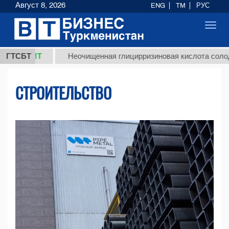
Август 8, 2026
ENG
TM
РУС
Toggl
navig
МТ
ГТСБТ
Неочищенная глицирризиновая кислота солодкового 
СТРОИТЕЛЬСТВО