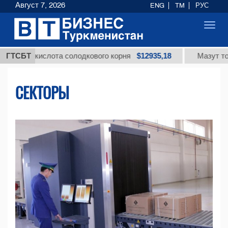
Август 7, 2026
ENG
TM
РУС
Toggl
navig
$12935,18
кислота солодкового корня
ГТСБТ
Мазут топочный м
СЕКТОРЫ