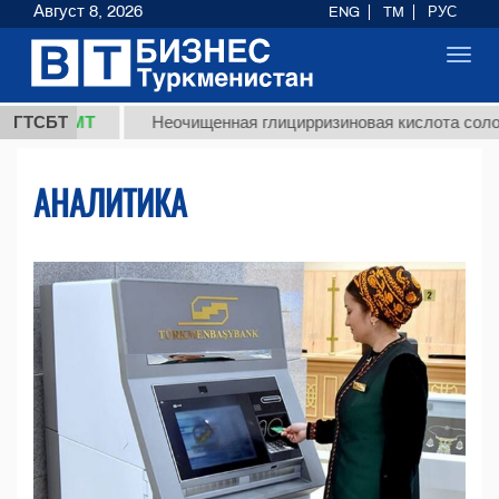
Август 8, 2026
ENG
TM
РУС
Toggl
navig
ТМТ
ГТСБТ
Неочищенная глицирризиновая кислота солодкового 
АНАЛИТИКА