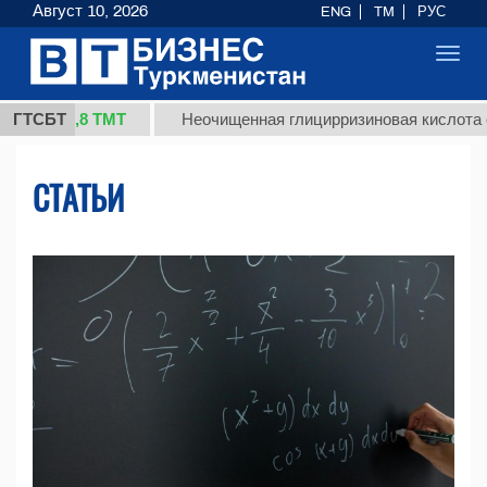
Август 10, 2026
ENG
TM
РУС
Toggl
navig
7,8 ТМТ
ГТСБТ
Неочищенная глицирризиновая кислота солодков
СТАТЬИ