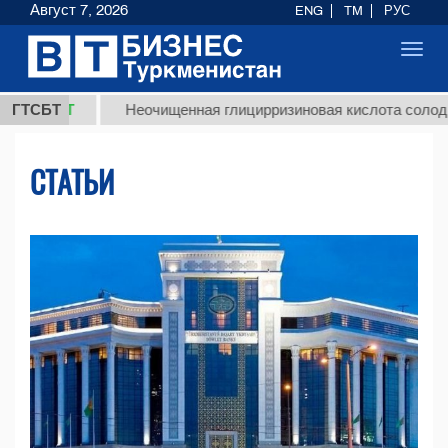
Август 7, 2026
ENG
TM
РУС
Toggl
navig
МТ
ГТСБТ
Неочищенная глицирризиновая кислота солодкового к
СТАТЬИ