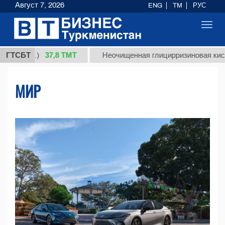
Август 7, 2026
ENG
TM
РУС
Toggl
navig
37,8 ТМТ
.)
ГТСБТ
Неочищенная глицирризиновая кислота соло
МИР