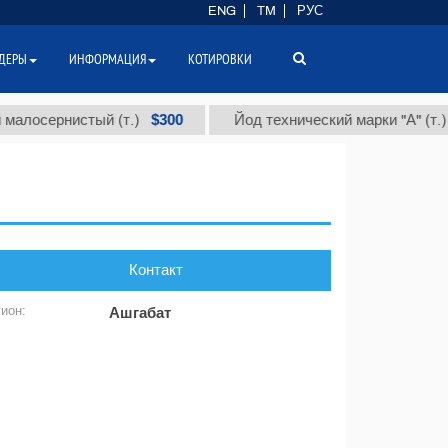
ENG
TM
РУС
ДЕРЫ
ИНФОРМАЦИЯ
КОТИРОВКИ
$300
алосернистый (т.)
Йод технический марки "А" (т.)
Контакт
гион:
Ашгабат