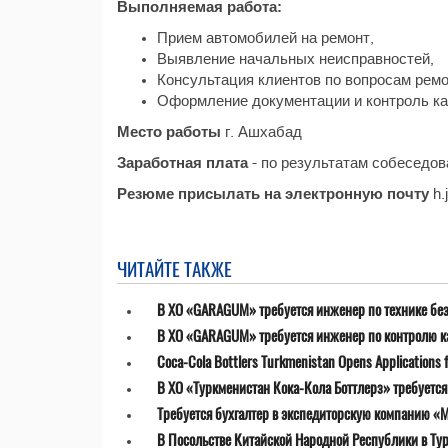
Выполняемая работа:
Прием автомобилей на ремонт,
Выявление начальных неисправностей,
Консультация клиентов по вопросам ремо
Оформление документации и контроль ка
Место работы
г. Ашхабад
Заработная плата
- по результатам собеседов
Резюме присылать на электронную почту
h.
ЧИТАЙТЕ ТАКЖЕ
В ХО «GARAGUM» требуется инженер по технике бе
В ХО «GARAGUM» требуется инженер по контролю к
Coca-Cola Bottlers Turkmenistan Opens Applications fo
В ХО «Туркменистан Кока-Кола Боттлерз» требуетс
Требуется бухгалтер в экспедиторскую компанию «MT
В Посольстве Китайской Народной Республики в Ту