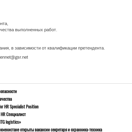
нта,
чества выполненных работ.
ания, в зависимости от квалификации претендента.
jennet@gsr.net
зопасности
ачества
r HR Specialist Position
я HR Специалист
G logistics»
ркменистане открыты вакансии секретаря и охранника-техника