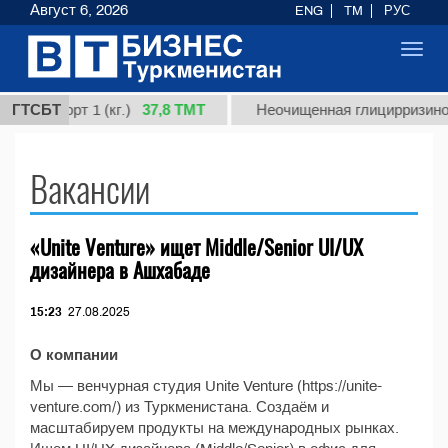
Август 6, 2026
ENG
TM
РУС
Toggl
navig
37,8 ТМТ
ная, сорт 1 (кг.)
ГТСБТ
Неочищенная глицирризинова
Вакансии
«Unite Venture» ищет Middle/Senior UI/UX
дизайнера в Ашхабаде
15:23
27.08.2025
О компании
Мы — венчурная студия Unite Venture (https://unite-
venture.com/) из Туркменистана. Создаём и
масштабируем продукты на международных рынках.