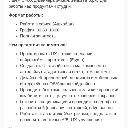
Ищем UI/UX дизайнера (Middle/Senior) в офис для
работы над продуктами студии.
Формат работы:
Работа в офисе (Ашхабад)
График: 09:30–18:00
Полная занятость
Чем предстоит заниматься:
Проектировать UX-потоки: сценарии,
вайрфреймы, прототипы (Figma).
Создавать UI: дизайн-система, компоненты,
автолэйауты, адаптивная сетка, тёмная тема.
Дизайн веб-приложений, лендингов и мобильных
интерфейсов (iOS/Android гайдлайны).
Проводить быстрые пользовательские проверки/
юзабилити-тесты, улучшать конверсию экранов.
Готовить спецификации и проводить хенд-офф с
разработкой (описания состояний, edge-cases).
Работать с аналитикой/метриками, предлагать и
проверять гипотезы (A/B, UX-улучшения).