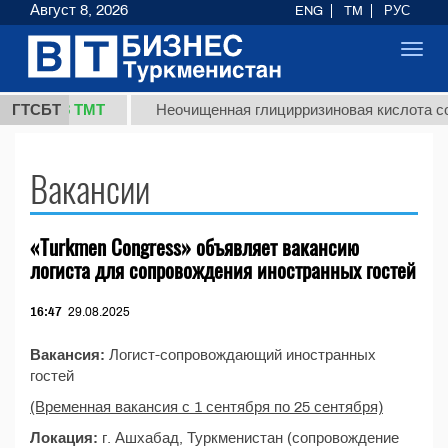
Август 8, 2026
ENG
TM
РУС
Toggl
navig
37,8 ТМТ
г.)
ГТСБТ
Неочищенная глицирризиновая кислота сол
Вакансии
«Turkmen Congress» объявляет вакансию
логиста для сопровождения иностранных гостей
16:47
29.08.2025
Вакансия:
Логист-сопровождающий иностранных
гостей
(Временная вакансия с 1 сентября по 25 сентября)
Локация:
г. Ашхабад, Туркменистан (сопровождение