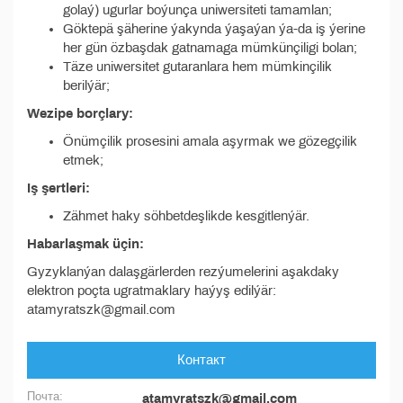
golaý) ugurlar boýunça uniwersiteti tamamlan;
⁠Göktepä şäherine ýakynda ýaşaýan ýa-da iş ýerine
her gün özbaşdak gatnamaga mümkünçiligi bolan;
⁠Täze uniwersitet gutaranlara hem mümkinçilik
berilýär;
Wezipe borçlary:
Önümçilik prosesini amala aşyrmak we gözegçilik
etmek;
Iş şertleri:
Zähmet haky söhbetdeşlikde kesgitlenýär.
Habarlaşmak üçin:
Gyzyklanýan dalaşgärlerden rezýumelerini aşakdaky
elektron poçta ugratmaklary haýyş edilýär:
atamyratszk@gmail.com
Контакт
Почта:
atamyratszk@gmail.com