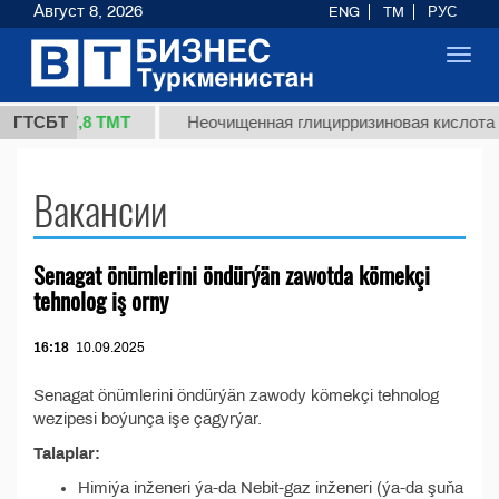
Август 8, 2026
ENG
TM
РУС
Toggl
navig
37,8 ТМТ
 (кг.)
ГТСБТ
Неочищенная глицирризиновая кислота с
Вакансии
Senagat önümlerini öndürýän zawotda kömekçi
tehnolog iş orny
16:18
10.09.2025
Senagat önümlerini öndürýän zawody kömekçi tehnolog
wezipesi boýunça işe çagyrýar.
Talaplar:
Himiýa inženeri ýa-da Nebit-gaz inženeri (ýa-da şuňa