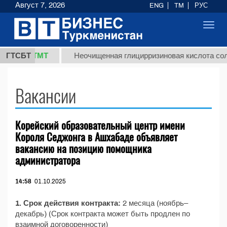
Август 7, 2026
ENG
TM
РУС
Toggl
navig
37,8 ТМТ
.)
ГТСБТ
Неочищенная глицирризиновая кислота соло
Вакансии
Корейский образовательный центр имени
Короля Седжонга в Ашхабаде объявляет
вакансию на позицию помощника
администратора
14:58
01.10.2025
1. Срок действия контракта:
2 месяца (ноябрь–
декабрь) (Срок контракта может быть продлен по
взаимной договоренности)