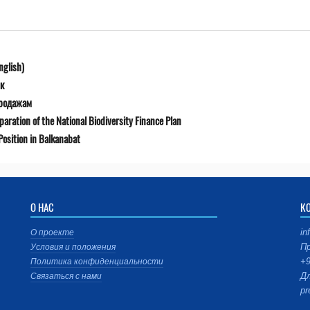
nglish)
к
продажам
ration of the National Biodiversity Finance Plan
osition in Balkanabat
О НАС
К
in
О проекте
Пр
Условия и положения
+9
Политика конфиденциальности
Дл
Связаться с нами
pr