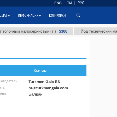
ENG
TM
РУС
ДЕРЫ
ИНФОРМАЦИЯ
КОТИРОВКИ
$300
опочный малосернистый (т.)
Йод технический марки
Контакт
ботодатель:
Turkmen Gala ES
чта:
hr@turkmengala.com
гион:
Балкан