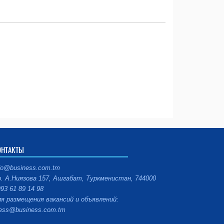
ОНТАКТЫ
fo@business.com.tm
. А.Ниязова 157, Ашгабат, Туркменистан, 744000
93 61 89 14 98
я размещения вакансий и объявлений:
ess@business.com.tm