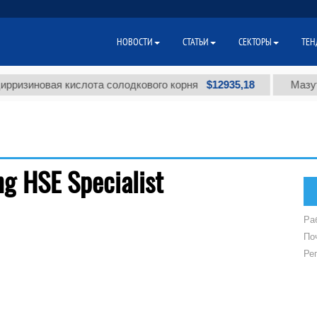
НОВОСТИ
СТАТЬИ
СЕКТОРЫ
ТЕН
$12935,18
ризиновая кислота солодкового корня
Мазут т
ng HSE Specialist
Ра
По
Ре