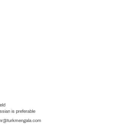
ield
sian is preferable
hr@turkmengala.com