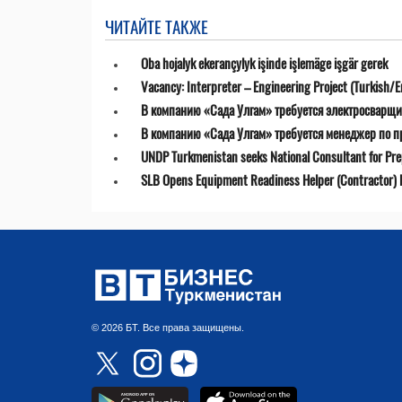
ЧИТАЙТЕ ТАКЖЕ
Oba hojalyk ekerançylyk işinde işlemäge işgär gerek
Vacancy: Interpreter – Engineering Project (Turkish/E
В компанию «Сада Улгам» требуется электросварщи
В компанию «Сада Улгам» требуется менеджер по 
UNDP Turkmenistan seeks National Consultant for Prepa
SLB Opens Equipment Readiness Helper (Contractor) P
© 2026 БТ. Все права защищены.