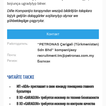
boýunça ugradylyp bilner.
Diňe Kompaniýa tarapyndan wezipä bildirilýän talaplara
laýyk gelýän dalaşgärler saýlanylyp alynar we
şöhbetdeşlige çagyrylar.
Контакт
Работодатель:
“PETRONAS Çarigali (Türkmenistan)
Sdn Bhd” kompaniýasy
Почта:
recruitment.tm@petronas.com.my
Регион:
Балкан
ЧИТАЙТЕ ТАКЖЕ
ИП «ADA» приглашает в свою команду помощника главного
бухгалтера
В ХО «GARAGUM» требуется инженер по технике безопасности
В ХО «GARAGUM» требуется инженер по контролю качества