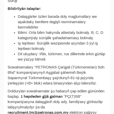
Sürüji
Bildirilyän talaplar:
Dalaşgärler özleri barada doly maglumatlary we
aşakdaky bentlere degişli resminamalary
bermelidirler:
Bilimi: Orta bilim hakynda attestaty bolmaly. B, C, D
kategoriýaly sürüjilik şahadatnamasy bolmaly.
Iş tejribesi: Sürüjilik wezipisinde azyndan 3 ýyl iş
tejribesi bolmaly.
Dil ukyplary: Iňlis, türkmen, rus dillerinde erkin gürläp
we ýazyp bilmeli.
Sowalnamalary “PETRONAS Çarigali (Türkmenistan) Sdn
Bhd” kompaniýasynyň Aşgabat şäheriniň Beýik
Saparmyrat Türkmenbaşy şaýolunyň 81-nji jaýynda
ýerleşýän («B» blok) edara binasyndan alyp bilersiňiz.
Doldurylan sowalnamalar şu habaryň çap edilen gününden
başlap,
1 hepdeden gijä galman
”PÇ(T)SB”
kompaniýasyna dalaşgäriň doly ady, familiýasy görkezilip
tabşyrylmalydyr ýa-da
recruitment.tm@petronas.com.my
еlektron salgysy