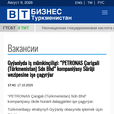
Август 9, 2026
ENG
TM
РУС
Toggl
navig
37,8 ТМТ
(кг.)
ГТСБТ
Неочищенная глицирризиновая кислота с
Вакансии
Gyýanlyda iş mümkinçiligi: “PETRONAS Çarigali
(Türkmenistan) Sdn Bhd” kompaniýasy Sürüji
wezipesine işe çagyrýar
17:41
17.10.2025
“PETRONAS Çarigali (Türkmenistan) Sdn Bhd”
kompaniýasy ökde hünärli dalaşgärleri işe çagyrýar:
Türkmenbaşy etrabynyň Gyýanly obasynda işlemek üçin