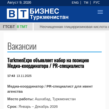
Август 9, 2026
ENG
TM
РУС
Toggl
navig
37,8 ТМТ
кг.)
ГТСБТ
Неочищенная глицирризиновая кислота со
Вакансии
TurkmenExpo объявляет набор на позицию
Медиа-координатора / PR-специалиста
17:43
13.11.2025
Медиа-координатор / PR-специалист для ивент
агенства
Место работы:
Ашхабад, Туркменистан
Срок:
Январь – Декабрь 2026