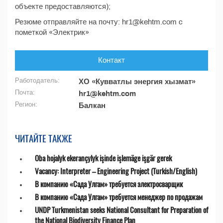
объекте предоставляются);
Резюме отправляйте на почту: hr1@kehtm.com c
пометкой «Электрик»
Контакт
Работодатель:
ХО «Кувватлы энергия хызмат»
Почта:
hr1@kehtm.com
Регион:
Балкан
ЧИТАЙТЕ ТАКЖЕ
Oba hojalyk ekerançylyk işinde işlemäge işgär gerek
Vacancy: Interpreter – Engineering Project (Turkish/English)
В компанию «Сада Улгам» требуется электросварщик
В компанию «Сада Улгам» требуется менеджер по продажам
UNDP Turkmenistan seeks National Consultant for Preparation of
the National Biodiversity Finance Plan