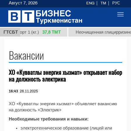
Август 7, 2026
ENG
TM
РУС
Toggl
navig
37,8 ТМТ
дная, сорт 1 (кг.)
ГТСБТ
Неочищенная глицирризинов
Вакансии
ХО «Кувватлы энергия хызмат» открывает набор
на должность электрика
16:43
26.11.2025
ХО «Кувватлы энергия хызмат» объявляет вакансию
на должность «Электрик»
Необходимые требования и навыки:
электротехническое образование (лицей или