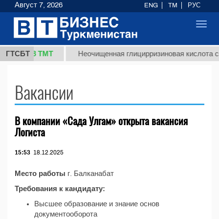
Август 7, 2026
ENG
TM
РУС
Toggl
navig
37,8 ТМТ
кг.)
ГТСБТ
Неочищенная глицирризиновая кислота со
Вакансии
В компании «Сада Улгам» открыта вакансия
Логиста
15:53
18.12.2025
Место работы
г. Балканабат
Требования к кандидату:
Высшее образование и знание основ
документооборота