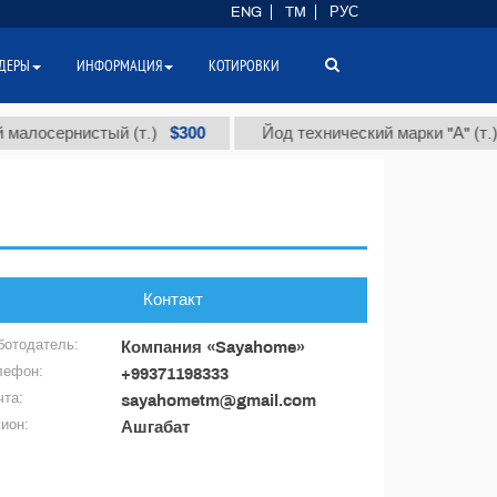
ENG
TM
РУС
ДЕРЫ
ИНФОРМАЦИЯ
КОТИРОВКИ
$300
алосернистый (т.)
Йод технический марки "А" (т.)
Контакт
ботодатель:
Компания «Sayahome»
лефон:
+99371198333
чта:
sayahometm@gmail.com
гион:
Ашгабат