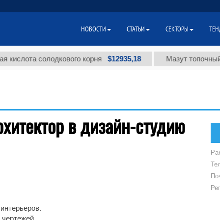
НОВОСТИ
СТАТЬИ
СЕКТОРЫ
ТЕН
$12935,18
 кислота солодкового корня
Мазут топочный м
рхитектор в дизайн-студию
Ра
Те
По
Ре
 интерьеров.
 чертежей.