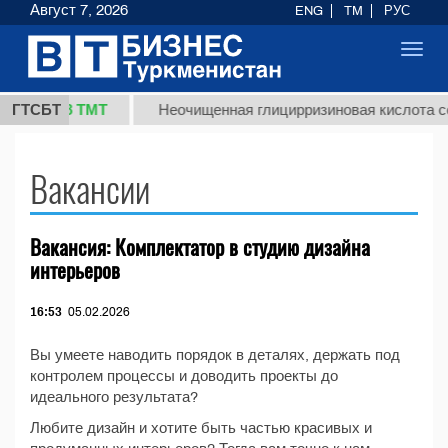
Август 7, 2026
ENG
TM
РУС
Toggl
navig
37,8 ТМТ
кг.)
ГТСБТ
Неочищенная глицирризиновая кислота со
Вакансии
Вакансия: Комплектатор в студию дизайна
интерьеров
16:53
05.02.2026
Вы умеете наводить порядок в деталях, держать под
контролем процессы и доводить проекты до
идеального результата?
Любите дизайн и хотите быть частью красивых и