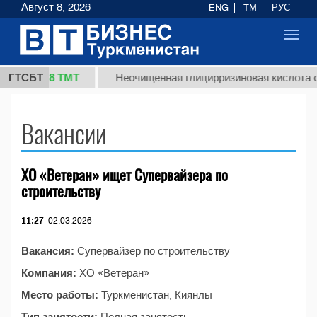
Август 8, 2026
ENG
TM
РУС
Toggl
navig
37,8 ТМТ
(кг.)
ГТСБТ
Неочищенная глицирризиновая кислота с
Вакансии
ХО «Ветеран» ищет Супервайзера по
строительству
11:27
02.03.2026
Вакансия:
Супервайзер по строительству
Компания:
ХО «Ветеран»
Место работы:
Туркменистан, Киянлы