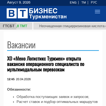
Август 9, 2026
ENG
TM
РУС
Toggl
navig
37,8 ТМТ
(кг.)
ГТСБТ
Неочищенная глицирризиновая кислота с
Вакансии
XO «Мено Логистикс Туркмен» открыта
вакансия операционного специалиста по
мультимодальным перевозкам
12:45
20.04.2026
Обязанности:
Обработка поступающих заявок и запросов;
Расчет ставок и подбор оптимальных маршрутов