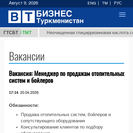
Август 9, 2026
ENG
TM
РУС
Toggl
navig
37,8 ТМТ
кг.)
ГТСБТ
Неочищенная глицирризиновая кислота со
Вакансии
Вакансия: Менеджер по продажам отопительных
систем и бойлеров
17:14
20.04.2026
Обязанности:
Продажа отопительных систем, бойлеров и
сопутствующего оборудования
Консультирование клиентов по подбору